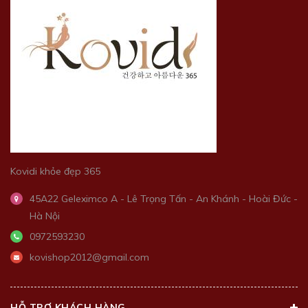
Kovidi khỏe đẹp 365
45A22 Geleximco A - Lê Trọng Tấn - An Khánh - Hoài Đức -
Hà Nội
0972593230
kovishop2012@gmail.com
HỖ TRỢ KHÁCH HÀNG