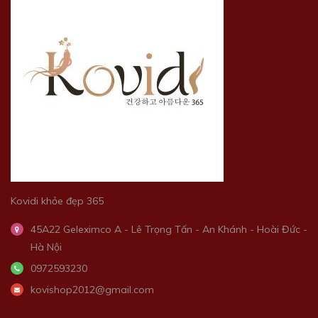
Kovidi khỏe đẹp 365
45A22 Geleximco A - Lê Trọng Tấn - An Khánh - Hoài Đức -
Hà Nội
0972593230
kovishop2012@gmail.com