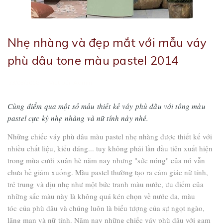
Nhẹ nhàng và đẹp mắt với mẫu váy
phù dâu tone màu pastel 2014
|
23/03/2018
Viết bởi:
Admin
Cùng điểm qua một số mấu thiết kế váy phù dâu với tông màu
pastel cực kỳ nhẹ nhàng và nữ tính này nhé.
Những chiếc váy phù dâu màu pastel nhẹ nhàng được thiết kế với
nhiều chất liệu, kiểu dáng... tuy không phải lần đầu tiên xuất hiện
trong mùa cưới xuân hè năm nay nhưng "sức nóng" của nó vẫn
chưa hề giảm xuống. Màu pastel thường tạo ra cảm giác nữ tính,
trẻ trung và dịu nhẹ như một bức tranh màu nước, ưu điểm của
những sắc màu này là không quá kén chọn về nước da, màu
tóc của phù dâu và chúng luôn là biểu tượng của sự ngọt ngào,
lãng mạn và nữ tính. Năm nay những chiếc váy phù dâu với gam