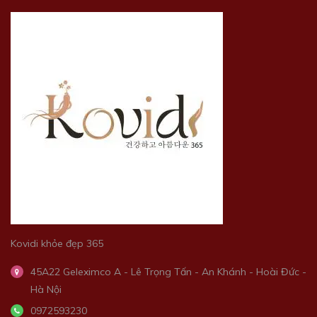
Kovidi khỏe đẹp 365
45A22 Geleximco A - Lê Trọng Tấn - An Khánh - Hoài Đức -
Hà Nội
0972593230