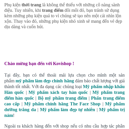
Phụ kiện
thời trang
là không thể thiếu với những cô nàng sành
điệu. Tuy nhiên, khi
trang điểm
đôi môi đỏ, bạn tránh sử dụng
kèm những phụ kiện quá to vì chúng sẽ tạo nên một cái nhìn lộn
xộn. Thay vào đó, những phụ kiện nhỏ xinh sẽ mang đến vẻ đẹp
dịu dàng và cuốn hút.
Chào mừng bạn đến với Kovishop !
Tại đây, bạn có thể thoải mái lựa chọn cho mình một sản
phẩm
mỹ phẩm làm đẹp chính hãng
đảm bảo chất lượng với giá
thành tốt nhất. Với đa dạng các chủng loại
Mỹ phẩm nhập khẩu
Hàn quốc
|
Mỹ phẩm xách tay hàn quốc
|
Mỹ phẩm trang
điểm hàn quốc
|
Bộ mỹ phẩm trang điểm
|
Phấn trang điểm
cao cấp
|
Mỹ phẩm chính hãng The Face Shop
|
Mỹ phẩm
dưỡng trắng da
|
Mỹ phẩm làm đẹp tự nhiên
|
Mỹ phẩm trị
nám
!
Ngoài ra khách hàng đến với shop nếu có nhu cầu hợp tác phân