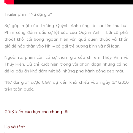
Trailer phim "Nữ đại gia"
Sự góp mặt của Trương Quỳnh Anh cũng là cái tên thu hút.
Phim cũng đánh dấu sự lột xác của Quỳnh Anh – bởi cô phải
thoát khỏi cái bóng ngoan hiền vốn quá quen thuộc với khán
giả để hóa thân vào Nhi – cô gái trẻ bướng bỉnh và nổi loạn.
Ngoài ra, phim còn có sự tham gia của chị em Thúy Vinh và
Thúy Hiền. Dù chỉ xuất hiện trong vài phân đoạn nhưng cả hai
để lại dấu ấn khá đậm nét bởi những pha hành động đẹp mắt.
“Nữ đại gia” được CGV dự kiến khởi chiếu vào ngày 1/4/2016
trên toàn quốc.
Gửi ý kiến của bạn cho chúng tôi
Họ và tên*