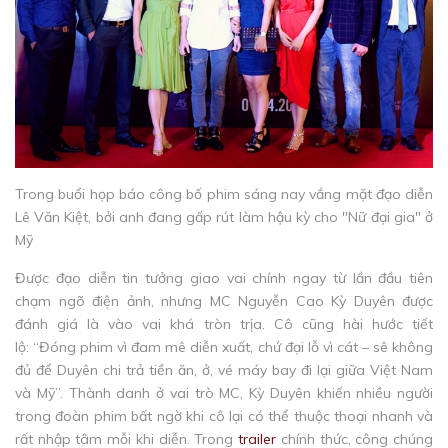
Trong buổi họp báo công bố phim sáng nay vắng mặt đạo diễn
Lê Văn Kiệt, bởi anh đang gấp rút làm hậu kỳ cho "Nữ đại gia" ở
Mỹ
Được đạo diễn tin tưởng giao vai chính ngay từ lần đầu tiên
chạm ngõ điện ảnh, nhưng MC Nguyễn Cao Kỳ Duyên được
đánh giá là vào vai khá tròn trịa. Cô cũng hài hước tiết
lộ: “Đóng phim vì đam mê diễn xuất, chứ đại lỗ vì cát – sê không
đủ để Duyên chi trả tiền ăn, ở, vé máy bay đi lại giữa Việt Nam
và Mỹ”. Thành danh ở vai trò MC, Kỳ Duyên khiến nhiều người
trong đoàn phim bất ngờ khi cô lại có thể thuộc thoại nhanh và
rất nhập tâm mỗi khi diễn. Trong
trailer
chính thức, công chúng