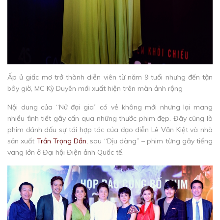
Ấp ủ giấc mơ trở thành diễn viên từ năm 9 tuổi nhưng đến tận
bây giờ, MC Kỳ Duyên mới xuất hiện trên màn ảnh rộng
Nội dung của “Nữ đại gia” có vẻ không mới nhưng lại mang
nhiều tình tiết gây cấn qua những thước phim đẹp. Đây cũng là
phim đánh dấu sự tái hợp tác của đạo diễn Lê Văn Kiệt và nhà
sản xuất
Trần Trọng Dần
, sau “Dịu dàng” – phim từng gây tiếng
vang lớn ở Đại hội Điện ảnh Quốc tế.