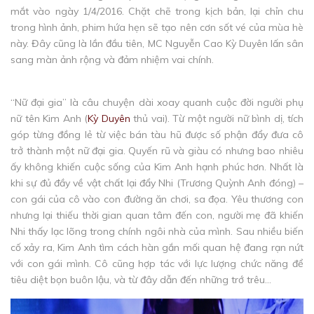
mắt vào ngày 1/4/2016. Chặt chẽ trong kịch bản, lại chỉn chu
trong hình ảnh, phim hứa hẹn sẽ tạo nên cơn sốt vé của mùa hè
này. Đây cũng là lần đầu tiên, MC Nguyễn Cao Kỳ Duyên lấn sân
sang màn ảnh rộng và đảm nhiệm vai chính.
“Nữ đại gia” là câu chuyện dài xoay quanh cuộc đời người phụ
nữ tên Kim Anh (
Kỳ Duyên
thủ vai). Từ một người nữ bình dị, tích
góp từng đồng lẻ từ việc bán tàu hũ được số phận đẩy đưa cô
trở thành một nữ đại gia. Quyến rũ và giàu có nhưng bao nhiêu
ấy không khiến cuộc sống của Kim Anh hạnh phúc hơn. Nhất là
khi sự đủ đầy về vật chất lại đẩy Nhi (Trương Quỳnh Anh đóng) –
con gái của cô vào con đường ăn chơi, sa đọa. Yêu thương con
nhưng lại thiếu thời gian quan tâm đến con, người mẹ đã khiến
Nhi thấy lạc lõng trong chính ngôi nhà của mình. Sau nhiều biến
cố xảy ra, Kim Anh tìm cách hàn gắn mối quan hệ đang rạn nứt
với con gái mình. Cô cũng hợp tác với lực lượng chức năng để
tiêu diệt bọn buôn lậu, và từ đây dẫn đến những trớ trêu...