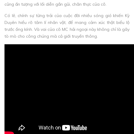
cũng ấn tượng với lối diễn gần gũi, chân thực của cô.
Có lẽ, chính sự từng trải của cuộc đời nhiều sóng gió khiến Kỳ
Duyên hiểu rõ tâm lí nhân vật, để mang cảm xúc thật biểu lộ
trước ống kính. Và vai của cô MC hải ngoại này không chỉ là gây
tò mò cho công chúng mà cả giới truyền thông.