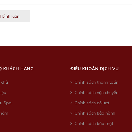
i bình luận
Ợ KHÁCH HÀNG
ĐIỀU KHOẢN DỊCH VỤ
 chủ
Chính sách thanh toán
hiệu
Chính sách vận chuyển
vụ Spa
Chính sách đổi trả
phẩm
Chính sách bảo hành
Chính sách bảo mật