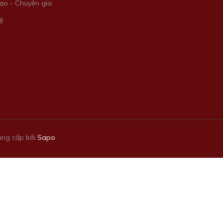
ạo - Chuyên gia
ệ
ng cấp bởi
Sapo