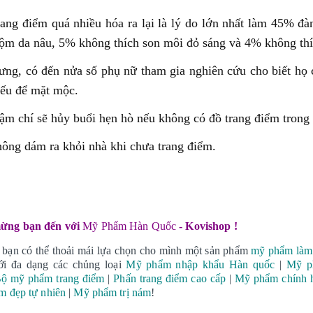
rang điểm quá nhiều hóa ra lại là lý do lớn nhất làm 45% 
ộm da nâu, 5% không thích son môi đỏ sáng và 4% không thíc
ưng, có đến nửa số phụ nữ tham gia nghiên cứu cho biết họ
nếu để mặt mộc.
m chí sẽ hủy buổi hẹn hò nếu không có đồ trang điểm trong 
ông dám ra khỏi nhà khi chưa trang điểm.
̀ng bạn đến với
Mỹ Phẩm Hàn Quốc
- Kovishop !
 bạn có thể thoải mái lựa chọn cho mình một sản phẩm
mỹ phẩm làm
ới đa dạng các chủng loại
Mỹ phẩm nhập khẩu Hàn quốc
|
Mỹ p
ộ mỹ phẩm trang điểm
|
Phấn trang điểm cao cấp
|
Mỹ phẩm chính
m đẹp tự nhiên
|
Mỹ phẩm trị nám
!