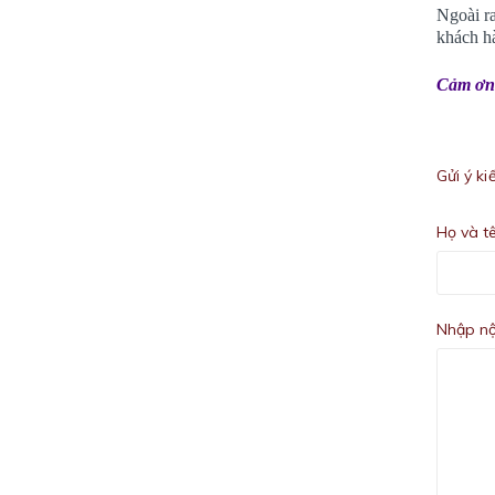
Ngoài ra
khách h
Cảm ơn 
Gửi ý k
Họ và t
Nhập nộ