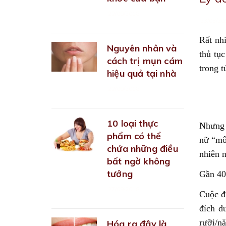
22/09/2018
23/03/20
Rất nh
Nguyên nhân và
thủ tụ
cách trị mụn cám
trong t
hiệu quả tại nhà
22/09/2018
10 loại thực
Nhưng 
phẩm có thể
nữ “môn
chứa những điều
nhiên n
bất ngờ không
tưởng
Gần 40
27/09/2018
Cuộc đ
đích d
rưỡi/n
Hóa ra đây là