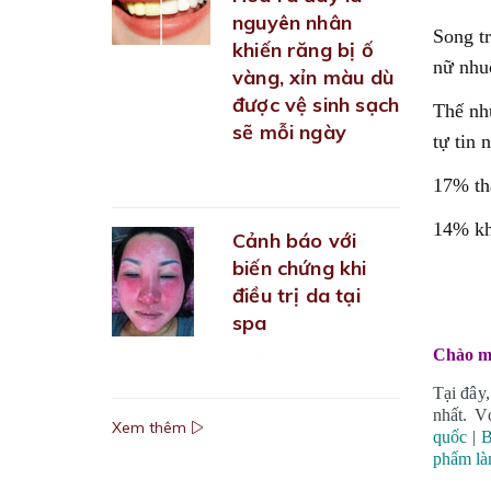
nguyên nhân
Song t
khiến răng bị ố
nữ nhu
vàng, xỉn màu dù
được vệ sinh sạch
Thế nh
sẽ mỗi ngày
tự tin 
28/09/2018
17% thậ
14% kh
Cảnh báo với
biến chứng khi
điều trị da tại
spa
Chào mư
02/10/2018
Tại đây,
nhất. V
Xem thêm
quốc
|
B
phẩm là