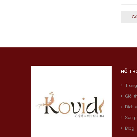
Gử
HỖ TR
Trang
Giới t
Dịch 
Sản 
Blog