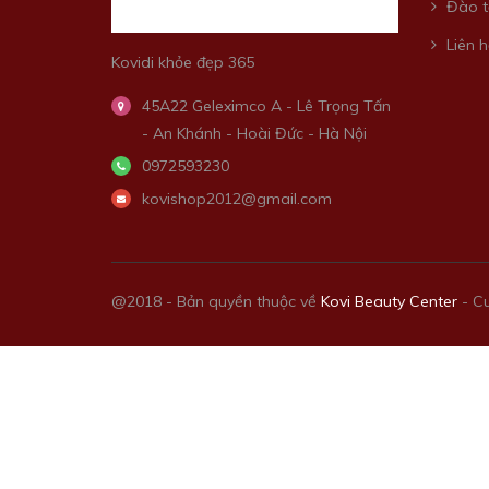
Đào t
Liên h
Kovidi khỏe đẹp 365
45A22 Geleximco A - Lê Trọng Tấn
- An Khánh - Hoài Đức - Hà Nội
0972593230
kovishop2012@gmail.com
@2018 - Bản quyền thuộc về
Kovi Beauty Center
-
Cu