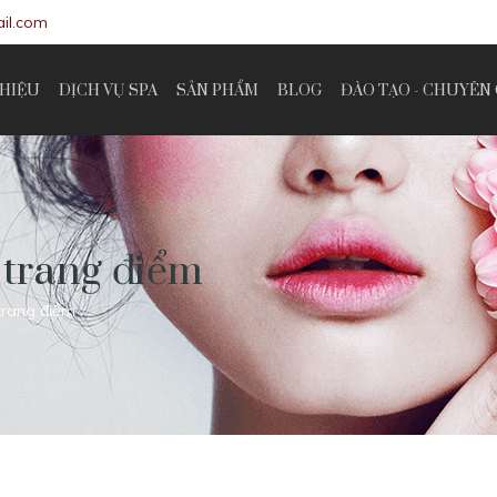
il.com
THIỆU
DỊCH VỤ SPA
SẢN PHẨM
BLOG
ĐÀO TẠO - CHUYÊN 
 trang điểm
trang điểm