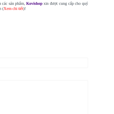
n các sản phẩm,
Kovishop
xin được cung cấp cho quý
n (
Xem chi tiết
)!