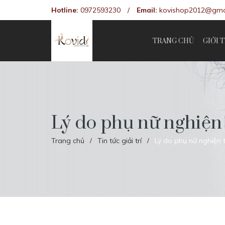
Hotline:
0972593230
/
Email:
kovishop2012@gma
TRANG CHỦ
GIỚI 
Lý do phụ nữ nghiện
Trang chủ
Tin tức giải trí
Lý do phụ nữ nghiện 
/
/