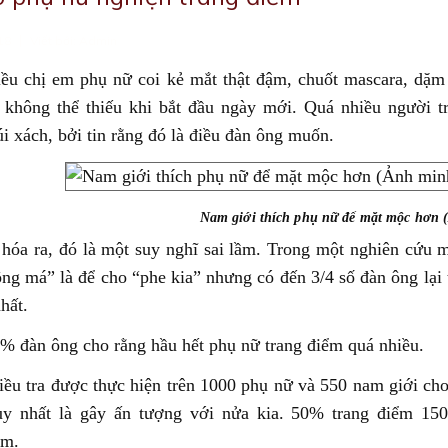
|
18
Viết bởi:
Admin
iều chị em phụ nữ coi kẻ mắt thật đậm, chuốt mascara, dặm
c không thể thiếu khi bắt đầu ngày mới. Quá nhiều người t
úi xách, bởi tin rằng đó là điều đàn ông muốn.
Nam giới thích phụ nữ để mặt mộc hơn 
hóa ra, đó là một suy nghĩ sai lầm. Trong một nghiên cứu mớ
g má” là để cho “phe kia” nhưng có đến 3/4 số đàn ông lại 
hất.
% đàn ông cho rằng hầu hết phụ nữ trang điểm quá nhiều.
iều tra được thực hiện trên 1000 phụ nữ và 550 nam giới ch
uy nhất là gây ấn tượng với nửa kia. 50% trang điểm 15
ăm.