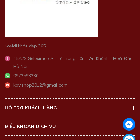
Kovidi khỏe đẹp 365
45A22 Geleximco A - Lê Trọng Tấn - An Khánh - Hoài Đức -
Hà Nội
0972593230
kovishop2012@gmail.com
HỖ TRỢ KHÁCH HÀNG
ĐIỀU KHOẢN DỊCH VỤ