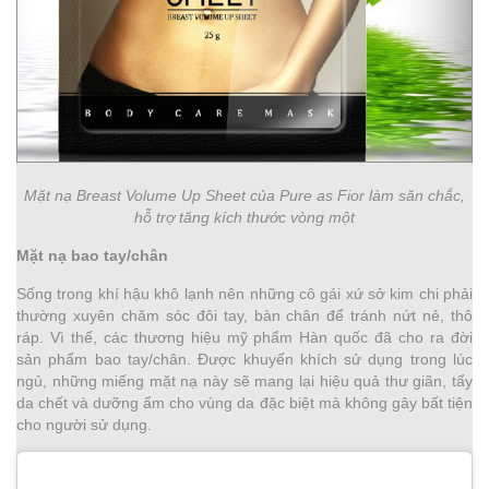
Mặt nạ Breast Volume Up Sheet của Pure as Fior làm săn chắc,
hỗ trợ tăng kích thước vòng một
Mặt nạ bao tay/chân
Sống trong khí hậu khô lạnh nên những cô gái xứ sở kim chi phải
thường xuyên chăm sóc đôi tay, bàn chân để tránh nứt nẻ, thô
ráp. Vì thế, các thương hiệu mỹ phẩm Hàn quốc đã cho ra đời
sản phẩm bao tay/chân. Được khuyến khích sử dụng trong lúc
ngủ, những miếng mặt nạ này sẽ mang lại hiệu quả thư giãn, tẩy
da chết và dưỡng ẩm cho vùng da đặc biệt mà không gây bất tiện
cho người sử dụng.