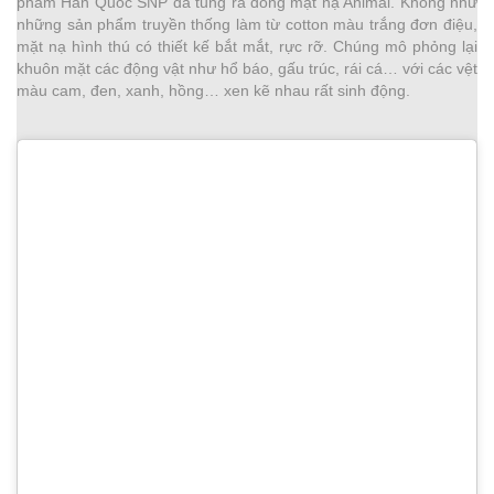
phẩm Hàn Quốc SNP đã tung ra dòng mặt nạ Animal. Không như
những sản phẩm truyền thống làm từ cotton màu trắng đơn điệu,
mặt nạ hình thú có thiết kế bắt mắt, rực rỡ. Chúng mô phỏng lại
khuôn mặt các động vật như hổ báo, gấu trúc, rái cá… với các vệt
màu cam, đen, xanh, hồng… xen kẽ nhau rất sinh động.