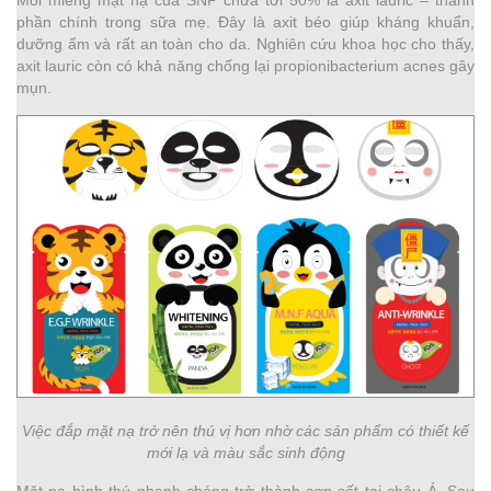
phần chính trong sữa mẹ. Đây là axit béo giúp kháng khuẩn,
dưỡng ẩm và rất an toàn cho da. Nghiên cứu khoa học cho thấy,
axit lauric còn có khả năng chống lại propionibacterium acnes gây
mụn.
Việc đắp mặt nạ trở nên thú vị hơn nhờ các sản phẩm có thiết kế
mới lạ và màu sắc sinh động
Mặt nạ hình thú nhanh chóng trở thành cơn sốt tại châu Á. Sau