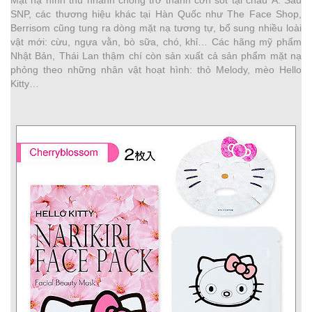
SNP, các thương hiệu khác tại Hàn Quốc như The Face Shop,
Berrisom cũng tung ra dòng mặt nạ tương tự, bổ sung nhiều loài
vật mới: cừu, ngựa vằn, bò sữa, chó, khỉ… Các hãng mỹ phẩm
Nhật Bản, Thái Lan thậm chí còn sản xuất cả sản phẩm mặt nạ
phỏng theo những nhân vật hoạt hình: thỏ Melody, mèo Hello
Kitty…