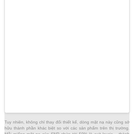
Tuy nhiên, không chỉ thay đổi thiết kế, dòng mặt nạ này cũng sở
hữu thành phần khác biệt so với các sản phẩm trên thị trường.
Mỗi miếng mặt nạ của SNP chứa tới 50% là axit lauric – thành