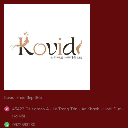
Kovidi khỏe đẹp 365
45A22 Geleximco A - Lê Trọng Tấn - An Khánh - Hoài Đức -
Hà Nội
0972593230