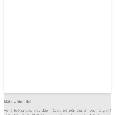
Mặt nạ hình thú
Với ý tưởng giúp việc đắp mặt nạ trở nên thú vị hơn, hãng mỹ