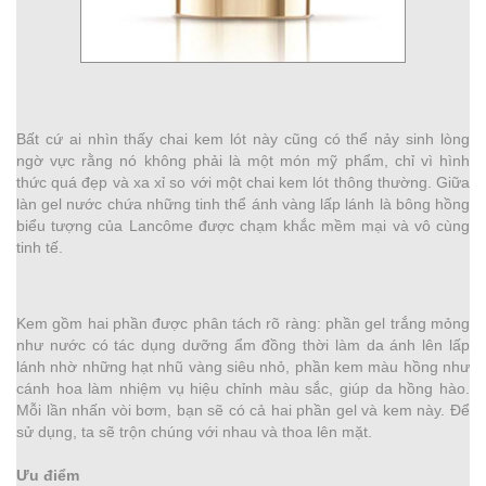
Bất cứ ai nhìn thấy chai kem lót này cũng có thể nảy sinh lòng
ngờ vực rằng nó không phải là một món mỹ phẩm, chỉ vì hình
thức quá đẹp và xa xỉ so với một chai kem lót thông thường. Giữa
làn gel nước chứa những tinh thể ánh vàng lấp lánh là bông hồng
biểu tượng của Lancôme được chạm khắc mềm mại và vô cùng
tinh tế.
Kem gồm hai phần được phân tách rõ ràng: phần gel trắng mỏng
như nước có tác dụng dưỡng ẩm đồng thời làm da ánh lên lấp
lánh nhờ những hạt nhũ vàng siêu nhỏ, phần kem màu hồng như
cánh hoa làm nhiệm vụ hiệu chỉnh màu sắc, giúp da hồng hào.
Mỗi lần nhấn vòi bơm, bạn sẽ có cả hai phần gel và kem này. Để
sử dụng, ta sẽ trộn chúng với nhau và thoa lên mặt.
Ưu điểm