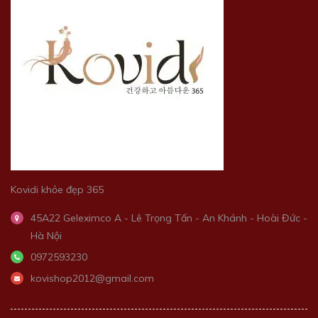
Kovidi khỏe đẹp 365
45A22 Geleximco A - Lê Trọng Tấn - An Khánh - Hoài Đức -
Hà Nội
0972593230
kovishop2012@gmail.com