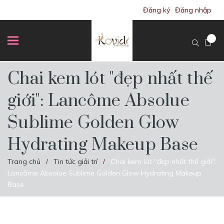
Đăng ký
Đăng nhập
Chai kem lót "đẹp nhất thế
giới": Lancôme Absolue
Sublime Golden Glow
Hydrating Makeup Base
Trang chủ
Tin tức giải trí
Chai kem lót "đẹp nhất thế giới":
/
/
Lancôme Absolue Sublime Golden Glow Hydrating Makeup
Base