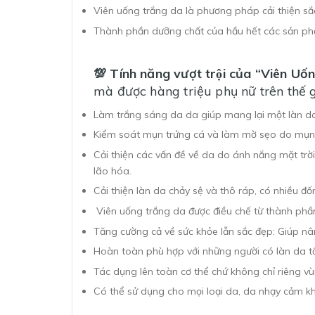
Viên uống trắng da là phương pháp cải thiện sắ
Thành phần dưỡng chất của hầu hết các sản phẩm
💯 Tính năng vượt trội của “Viê
mà được hàng triệu phụ nữ trên thế g
Làm trắng sáng da da giúp mang lại một làn da 
Kiểm soát mụn trứng cá và làm mờ sẹo do mụn đ
Cải thiện các vấn đề về da do ánh nắng mặt trời
lão hóa.
Cải thiện làn da chảy sệ và thô ráp, có nhiều đ
Viên uống trắng da được điều chế từ thành phầ
Tăng cường cả về sức khỏe lẫn sắc đẹp: Giúp n
Hoàn toàn phù hợp với những người có làn da tối
Tác dụng lên toàn cơ thể chứ không chỉ riêng v
Có thể sử dụng cho mọi loại da, da nhạy cảm khỏi