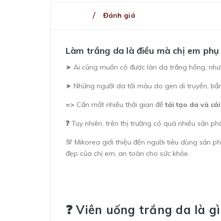
Mô tả
Đánh giá
Làm trắng da là điều mà chị em phụ 
➤ Ai cũng muốn có được làn da trắng hồng, như
➤ Những người da tối màu do gen di truyền, bẩm
=>
Cần mất nhiều thời gian để
tái tạo da và cải
❓
Tuy nhiên, trên thị trường có quá nhiều sản 
💯 Mikorea giới thiệu đến người tiêu dùng sản p
đẹp của chị em, an toàn cho sức khỏe.
❓ Viên uống trắng da là gì