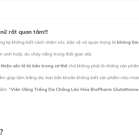
nữ rất quan tâm!!!
ng lại không biết cách chăm sóc, bảo vệ và quan trọng là
không tìm
 sinh hoặc do cháy nắng trong thời gian dài.
 thiện sắc tố từ bên trong cơ thể
chứ không phải là những sản phẩm t
phẩm giúp làm trắng da, bạn băn khoăn không biết sản phẩm nào man
hẩm:
“Viên Uống Trắng Da Chống Lão Hóa BioPharm Glutathione
?