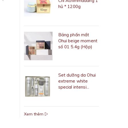
Chi Achimmadang 1
hũ * 1200g
Liên hệ
Bảng phấn mắt
Ohui beige moment
số 01 5.4g (Hộp)
550.000₫
Set dưỡng da Ohui
extreme white
special intensi...
1.670.000₫
Xem thêm