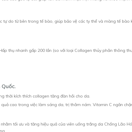
 tự do từ bên trong tế bào, giúp bảo vệ các ty thể và màng tế bào 
p thụ nhanh gấp 200 lần (so với loại Collagen thủy phân thông thư
 Quốc.
g thời kích thích collagen tăng đàn hồi cho da.
quả cao trong việc làm sáng da, trị thâm nám. Vitamin C ngăn chặn
 nhằm tối ưu và tăng hiệu quả của viên uống trắng da Chống Lão Hó
ng.