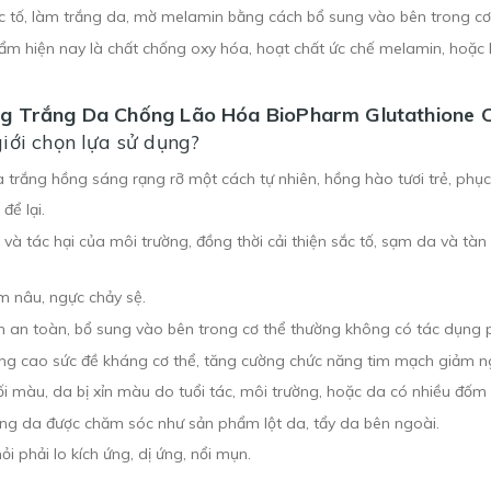
c tố, làm trắng da, mờ melamin bằng cách bổ sung vào bên trong cơ
 hiện nay là chất chống oxy hóa, hoạt chất ức chế melamin, hoặc ho
n Uống Trắng Da Chống Lão Hóa BioPharm Glutathione
iới chọn lựa sử dụng?
trắng hồng sáng rạng rỡ một cách tự nhiên, hồng hào tươi trẻ, phục 
ể lại.
 và tác hại của môi trường, đồng thời cải thiện sắc tố, sạm da và t
ốm nâu, ngực chảy sệ.
n an toàn, bổ sung vào bên trong cơ thể thường không có tác dụng 
âng cao sức đề kháng cơ thể, tăng cường chức năng tim mạch giảm n
 màu, da bị xỉn màu do tuổi tác, môi trường, hoặc da có nhiều đốm n
ùng da được chăm sóc như sản phẩm lột da, tẩy da bên ngoài.
 phải lo kích ứng, dị ứng, nổi mụn.