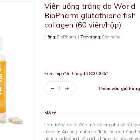
Viên uống trắng da World
BioPharm glutathione fish
collagen (60 viên/hộp)
Hãng:
BioPharm
| Tình trạng:
Còn hàng
527.000₫
Freeship đơn hàng từ 800,000đ
-
+
Thêm vào giỏ hàng
Mô tả
Làm trắng da là điều mà chị em phụ nữ rất qu
tâm!!! ➤ Ai cũng muốn có được làn da trắng hồ
nhưng lại không biết cách chăm sóc, bảo vệ v