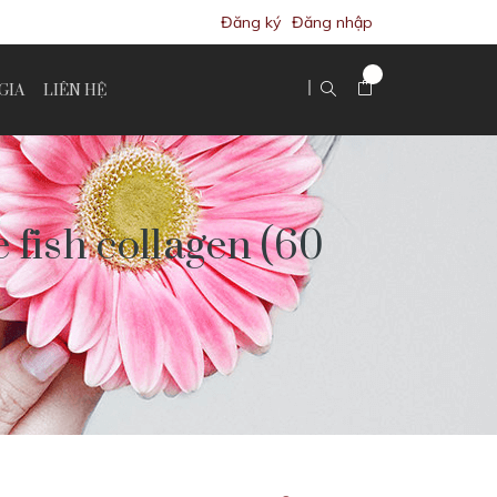
Đăng ký
Đăng nhập
GIA
LIÊN HỆ
fish collagen (60