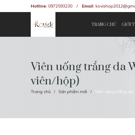
Hotline:
0972593230
/
Email:
kovishop2012@gma
TRANG CHỦ
GIỚI 
Viên uống trắng da W
viên/hộp)
Trang chủ
Sản phẩm mới
Viên uống trắng da 
/
/