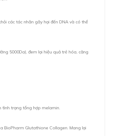
khỏi các tác nhân gây hại đến DNA và có thể
ờng 5000Da), đem lại hiệu quả trẻ hóa, căng
 tình trạng tổng hợp melamin.
a BioPharm Glutathione Collagen. Mang lại