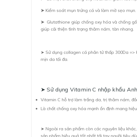
➤
Kiểm soát mụn trứng cá và làm mờ sẹo mụn.
➤
Glutathione giúp chống oxy hóa và chống gốc
giúp cải thiện tình trạng thâm nám, tàn nhang.
➤ Sử dụng collagen cá phân tử thấp 300Da => Hấ
mịn da tối đa.
➤ Sử dụng Vitamin C nhập khẩu Anh
Vitamin C hỗ trợ làm trắng da, trị thâm nám, đồn
Là chất chống oxy hóa mạnh ổn định mang hiệu 
➤ Ngoài ra sản phẩm còn các nguyên liệu khác,
sản phẩm hiệu quả tốt nhất tới tay người tiêu dù