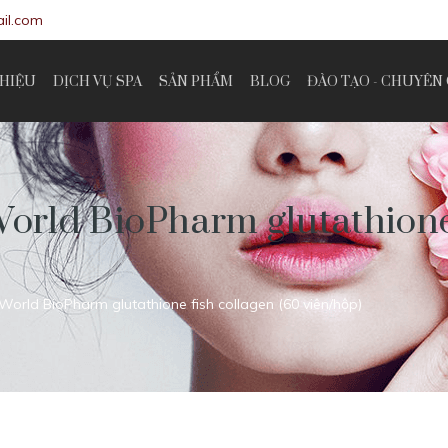
il.com
THIỆU
DỊCH VỤ SPA
SẢN PHẨM
BLOG
ĐÀO TẠO - CHUYÊN 
orld BioPharm glutathione 
World BioPharm glutathione fish collagen (60 viên/hộp)