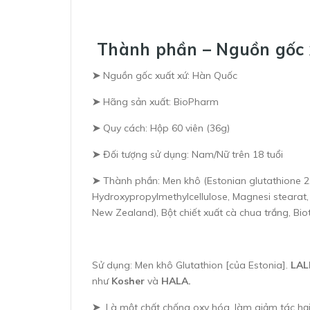
Thành phần – Nguồn gốc 
➤
Nguồn gốc xuất xứ: Hàn Quốc
➤
Hãng sản xuất: BioPharm
➤
Quy cách: Hộp 60 viên (36g)
➤
Đối tượng sử dụng: Nam/Nữ trên 18 tuổi
➤
Thành phần: Men khô (Estonian glutathione 2,
Hydroxypropylmethylcellulose, Magnesi stearat, S
New Zealand), Bột chiết xuất cà chua trắng, Biot
Sử dụng: Men khô Glutathion [của Estonia].
LAL
như
Kosher
và
HALA.
➤
Là một chất chống oxy hóa, làm giảm tác hạ