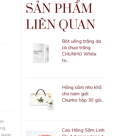
SẢN PHẨM
LIÊN QUAN
Bột uống trắng da
cà chua trắng
CHUNHO White
to...
550.000₫
Hồng sâm nho khô
cho nam giới
Chunho hộp 30 gói...
1.000.000₫
an
ng,
Cao Hồng Sâm Linh
à quan