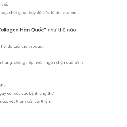
 thể.
ạt chất giúp thay đổi sắc tố da, vitamin…
 Collagen Hàn Quốc”
như thế nào
hồi độ tuổi thanh xuân.
àn nhang, chống nếp nhăn, ngăn chặn quá trình
phụ.
guy cơ mắc các bệnh ung thư.
âu, vết thâm cần cải thiện.