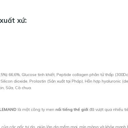
xuất xứ:
5%) 66,6%, Glucose tinh khiết, Peptide collagen phân tử thấp (300Da
ilicon dioxide, Prolastin (Sản xuất tại Pháp), Hỗn hợp hyaluronic (de
in, Sữa, Cà chua.
LEMAND
là một công ty men
nổi tiếng thế giới
đã vượt qua nhiều ti
i của các gốc tự do, giúp làn da mềm mại, mịn màng và khỏe mạnh 