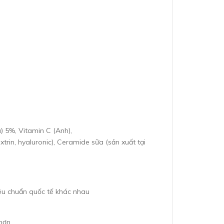
) 5%, Vitamin C (Anh),
xtrin, hyaluronic), Ceramide sữa (sản xuất tại
êu chuẩn quốc tế khác nhau
hơn.