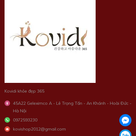
Kovidi khỏe đẹp 365
45A22 Geleximco A - Lê Trọng Tấn - An Khánh - Hoài Đức -
Hà Nội
0972593230
kovishop2012@gmail.com