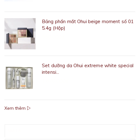
Bảng phấn mắt Ohui beige moment số 01
5.4g (Hộp)
550.000₫
Set dưỡng da Ohui extreme white special
intensi...
1.670.000₫
Xem thêm
Mô tả