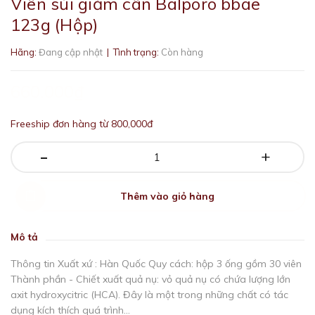
Viên sủi giảm cân Balporo bbae
123g (Hộp)
Hãng:
Đang cập nhật
| Tình trạng:
Còn hàng
660.000₫
Freeship đơn hàng từ 800,000đ
-
+
Thêm vào giỏ hàng
Mô tả
Thông tin Xuất xứ : Hàn Quốc Quy cách: hộp 3 ống gồm 30 viên
Thành phần - Chiết xuất quả nụ: vỏ quả nụ có chứa lượng lớn
axit hydroxycitric (HCA). Đây là một trong những chất có tác
dụng kích thích quá trình...