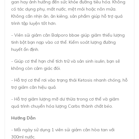
gan hay ảnh hưởng đến sức khỏe đường tiêu hóa. Không
có tác dụng phụ, mất nước, mệt mỏi hoặc nôn mửa.
Không cần nhịn ăn, ăn kiêng, sản phẩm giúp hỗ trợ quá
trình tập luyện tốt hơn.
- Viên sủi giảm cân Balporo bbae giúp giảm thiểu lượng
tinh bột bạn nạp vào cơ thể. Kiểm soát lượng đường
huyết ổn định.
- Giúp cơ thể hạn chế tích trữ và sản sinh isulin, bạn sẽ
không còn cảm giác đói.
- Hỗ trợ cơ thể rơi vào trạng thái Ketosis nhanh chóng, hỗ
trợ giảm cân hiệu quả.
- Hỗ trợ giảm lượng mỡ dư thừa trong cơ thể và giảm
quá trình chuyển hóa lượng Carbs thành chất béo.
Hướng Dẫn
- Mỗi ngày sử dụng 1 viên sủi giảm cân hòa tan với
300ml nước.