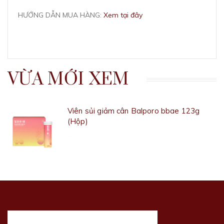
HƯỚNG DẪN MUA HÀNG:
Xem tại đây
VỪA MỚI XEM
Viên sủi giảm cân Balporo bbae 123g
(Hộp)
660.000₫