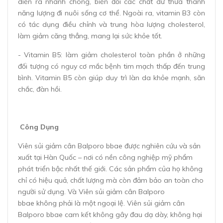
diễn ra nhanh chóng, biến đổi các chất dư thừa thành
năng lượng đi nuôi sống cơ thể. Ngoài ra, vitamin B3 còn
có tác dụng điều chỉnh và trung hòa lượng cholesterol,
làm giảm căng thẳng, mang lại sức khỏe tốt.
- Vitamin B5: làm giảm cholesterol toàn phần ở những
đối tượng có nguy cơ mắc bệnh tim mạch thấp đến trung
bình. Vitamin B5 còn giúp duy trì làn da khỏe mạnh, săn
chắc, đàn hồi.
Công Dụng
Viên sủi giảm cân Balporo bbae được nghiên cứu và sản
xuất tại Hàn Quốc – nơi có nền công nghiệp mỹ phẩm
phát triển bậc nhất thế giới. Các sản phẩm của họ không
chỉ có hiệu quả, chất lượng mà còn đảm bảo an toàn cho
người sử dụng. Và Viên sủi giảm cân Balporo
bbae không phải là một ngoại lệ. Viên sủi giảm cân
Balporo bbae cam kết không gây đau dạ dày, không hại