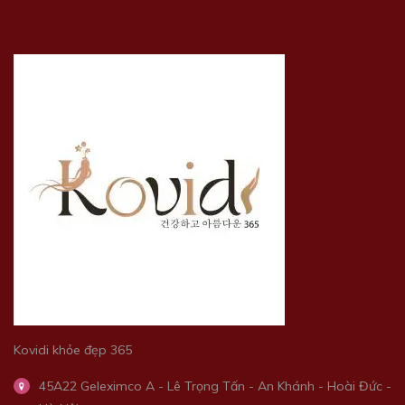
Kovidi khỏe đẹp 365
45A22 Geleximco A - Lê Trọng Tấn - An Khánh - Hoài Đức -