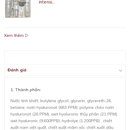
intensi...
1.670.000₫
Xem thêm
Mô tả
Đánh giá
1. Thành phần:
Nước tinh khiết, butylene glycol, glycerin, glycereth-26,
betaine, natri hyaluronat (663 PPM), polyme chéo natri
hyaluronat (26 PPM), axit hyoluronic thủy phân (21 PPM),
axit hyaluronic (9.600PPB), hydrolye (1.200PPB) , chiết
xuất nam việt quất, chiết xuất mâm xôi, chiết xuất dâu