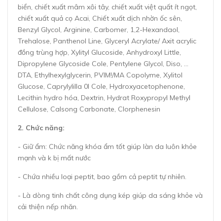
biển, chiết xuất mâm xôi tây, chiết xuất việt quất ít ngọt,
chiết xuất quả cọ Acai, Chiết xuất dịch nhờn ốc sên,
Benzyl Glycol, Arginine, Carbomer, 1,2-Hexandaol,
Trehalose, Panthenol Line, Glyceryl Acrylate/ Axit acrylic
đồng trùng hợp, Xylityl Glucoside, Anhydroxyl Little,
Dipropylene Glycoside Cole, Pentylene Glycol, Diso, ...
DTA, Ethylhexylglycerin, PVIM!/MA Copolyme, Xylitol
Glucose, Caprylylilla 0I Cole, Hydroxyacetophenone,
Lecithin hydro hóa, Dextrin, Hydrat Roxypropyl Methyl
Cellulose, Calsong Carbonate, Clorphenesin
2. Chức năng:
- Giữ ẩm: Chức năng khóa ẩm tốt giúp làn da luôn khỏe
mạnh và k bị mất nước
- Chứa nhiều loại peptit, bao gồm cả peptit tự nhiên.
- Là dòng tinh chất công dụng kép giúp da sáng khỏe và
cải thiện nếp nhăn.