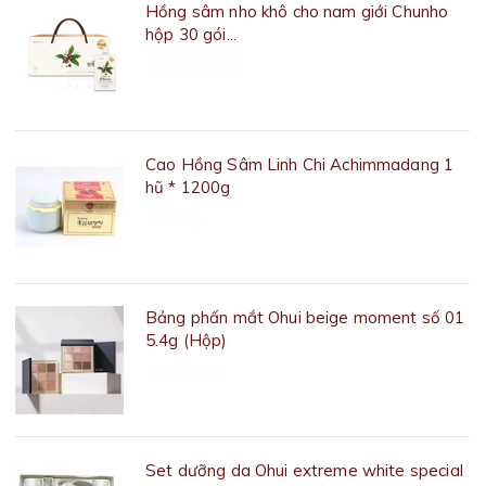
Hồng sâm nho khô cho nam giới Chunho
hộp 30 gói...
1.000.000₫
Cao Hồng Sâm Linh Chi Achimmadang 1
hũ * 1200g
Liên hệ
Bảng phấn mắt Ohui beige moment số 01
5.4g (Hộp)
550.000₫
Set dưỡng da Ohui extreme white special