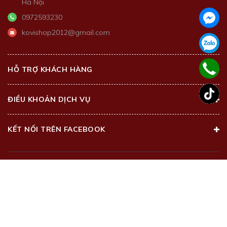
Hà Nội
0972593230
kovishop2012@gmail.com
HỖ TRỢ KHÁCH HÀNG
ĐIỀU KHOẢN DỊCH VỤ
KẾT NỐI TRÊN FACEBOOK
@2018 - Bản quyền thuộc về
Kovi Beauty Center
Cung cấp bởi
Sapo