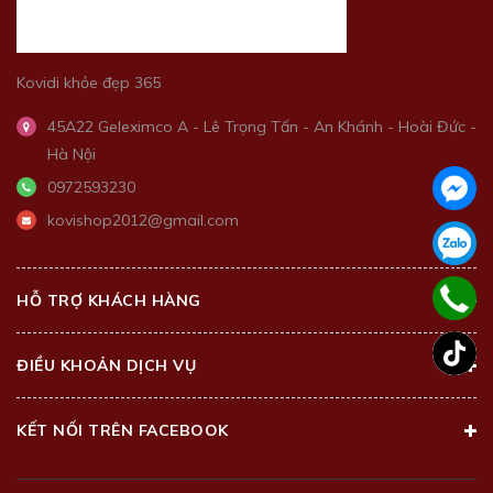
Kovidi khỏe đẹp 365
45A22 Geleximco A - Lê Trọng Tấn - An Khánh - Hoài Đức -
Hà Nội
0972593230
kovishop2012@gmail.com
HỖ TRỢ KHÁCH HÀNG
ĐIỀU KHOẢN DỊCH VỤ
KẾT NỐI TRÊN FACEBOOK