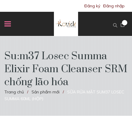
Đăng ký
Đăng nhập
Su:m37 Losec Summa
Elixir Foam Cleanser SRM
chống lão hóa
Trang chủ
Sản phẩm mới
SỮA RỬA MẶT SUM37 LOSEC
/
/
SUMMA 60ML (HỘP)