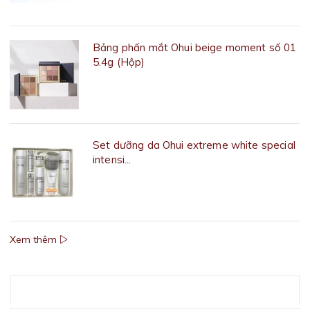
Bảng phấn mắt Ohui beige moment số 01
5.4g (Hộp)
550.000₫
Set dưỡng da Ohui extreme white special
intensi...
1.670.000₫
Xem thêm
Mô tả