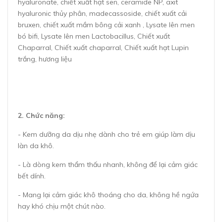
hyaluronate, chiết xuất hạt sen, ceramide NP, axit
hyaluronic thủy phân, madecassoside, chiết xuất cải
bruxen, chiết xuất mầm bông cải xanh , Lysate lên men
bó bifi, Lysate lên men Lactobacillus, Chiết xuất
Chaparral, Chiết xuất chaparral, Chiết xuất hạt Lupin
trắng, hương liệu
2. Chức năng:
- Kem dưỡng da dịu nhẹ dành cho trẻ em giúp làm dịu
làn da khô.
- Là dòng kem thẩm thấu nhanh, không để lại cảm giác
bết dính.
- Mang lại cảm giác khô thoáng cho da, không hề ngứa
hay khó chịu một chút nào.