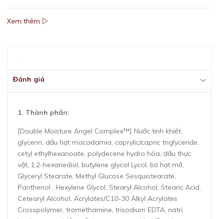
Xem thêm
Mô tả
Đánh giá
1. Thành phần:
[Double Moisture Angel Complex™] Nước tinh khiết,
glycerin, dầu hạt macadamia, caprylic/capric triglyceride,
cetyl ethylhexanoate, polydecene hydro hóa, dầu thực
vật, 1,2-hexanediol, butylene glycol Lycol, bơ hạt mỡ,
Glyceryl Stearate, Methyl Glucose Sesquistearate,
Panthenol , Hexylene Glycol, Stearyl Alcohol, Stearic Acid,
Cetearyl Alcohol, Acrylates/C10-30 Alkyl Acrylates
Crosspolymer, tromethamine, trisodium EDTA, natri