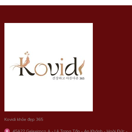
Kovidi khỏe đẹp 365
45A22 Geleximco A - Lê Trọng Tấn - An Khánh - Hoài Đức -