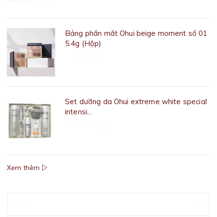
Bảng phấn mắt Ohui beige moment số 01
5.4g (Hộp)
550.000₫
Set dưỡng da Ohui extreme white special
intensi...
1.670.000₫
Xem thêm
Mô tả