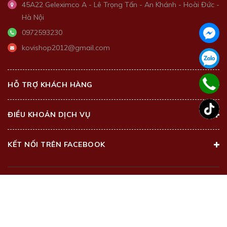
45A22 Geleximco A - Lê Trọng Tấn - An Khánh - Hoài Đức -
Hà Nội
0972593230
kovishop2012@gmail.com
HỖ TRỢ KHÁCH HÀNG
ĐIỀU KHOẢN DỊCH VỤ
KẾT NỐI TRÊN FACEBOOK
@2018 - Bản quyền thuộc về
Kovi Beauty Center
Cung cấp bởi
Sapo