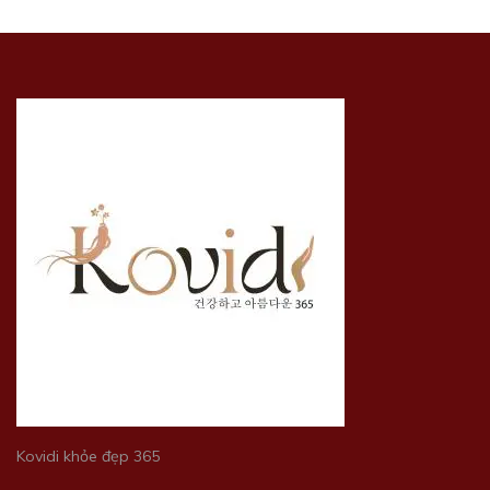
Kovidi khỏe đẹp 365