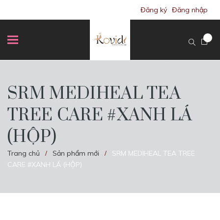
Đăng ký
Đăng nhập
SRM MEDIHEAL TEA
TREE CARE #XANH LÁ
(HỘP)
Trang chủ
Sản phẩm mới
SRM MEDIHEAL TEA TREE
/
/
CARE #XANH LÁ (HỘP)