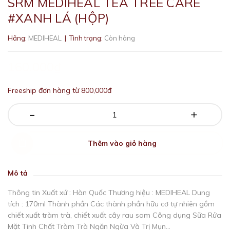
SRM MEDIHEAL TEA TREE CARE
#XANH LÁ (HỘP)
Hãng:
MEDIHEAL
| Tình trạng:
Còn hàng
160.000₫
Freeship đơn hàng từ 800,000đ
-
+
Thêm vào giỏ hàng
Mô tả
Thông tin Xuất xứ : Hàn Quốc Thương hiệu : MEDIHEAL Dung
tích : 170ml Thành phần Các thành phần hữu cơ tự nhiên gồm
chiết xuất tràm trà, chiết xuất cây rau sam Công dụng Sữa Rửa
Mặt Tinh Chất Tràm Trà Ngăn Ngừa Và Trị Mụn...