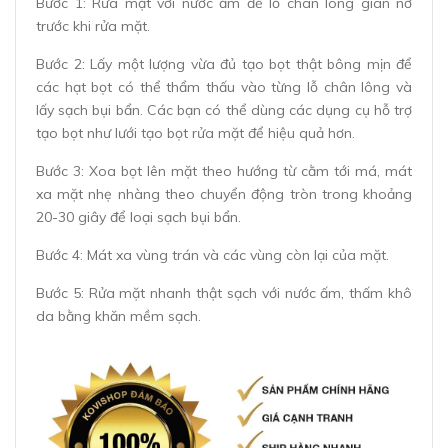
Bước 1: Rửa mặt với nước ấm để lỗ chân lông giãn nở
trước khi rửa mặt.
Bước 2: Lấy một lượng vừa đủ tạo bọt thật bông mịn để
các hạt bọt có thể thẩm thấu vào từng lỗ chân lông và
lấy sạch bụi bẩn. Các bạn có thể dùng các dụng cụ hỗ trợ
tạo bọt như lưới tạo bọt rửa mặt để hiệu quả hơn.
Bước 3: Xoa bọt lên mặt theo hướng từ cằm tới má, mát
xa mặt nhẹ nhàng theo chuyển động tròn trong khoảng
20-30 giây để loại sạch bụi bẩn.
Bước 4: Mát xa vùng trán và các vùng còn lại của mặt.
Bước 5: Rửa mặt nhanh thật sạch với nước ấm, thấm khô
da bằng khăn mềm sạch.