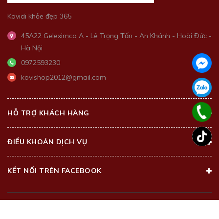
Kovidi khỏe đẹp 365
45A22 Geleximco A - Lê Trọng Tấn - An Khánh - Hoài Đức -
Hà Nội
0972593230
kovishop2012@gmail.com
HỖ TRỢ KHÁCH HÀNG
ĐIỀU KHOẢN DỊCH VỤ
KẾT NỐI TRÊN FACEBOOK
@2018 - Bản quyền thuộc về
Kovi Beauty Center