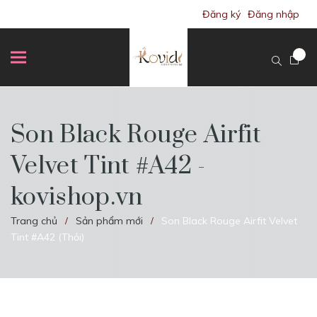
Đăng ký
Đăng nhập
Son Black Rouge Airfit
Velvet Tint #A42 -
kovishop.vn
Trang chủ
Sản phẩm mới
Son Black Rouge Airfit Velvet
/
/
Tint #A42 (Thỏi)