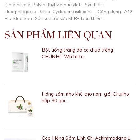
Dimethicone, Polymethyl Methacrylate, Synthetic
Fluorphlogopite, Silica, Cyclopentasiloxane, …Công dụng- A42 -
Blacktea Soul: Sắc son trà sữa MLBB luôn khiến...
SẢN PHẨM LIÊN QUAN
Bột uống trắng da cà chua trắng
CHUNHO White to...
550.000₫
Hồng sâm nho khô cho nam giới Chunho
hộp 30 gói...
1.000.000₫
Cao Hồng Sâm Linh Chi Achimmadang 1