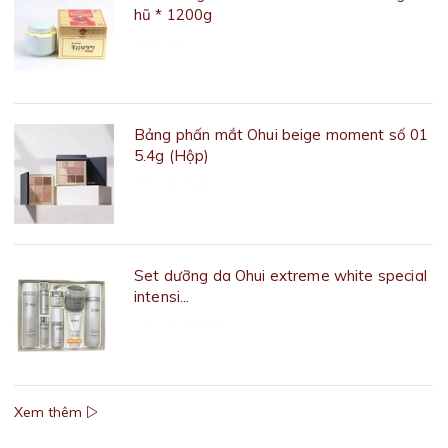
hũ * 1200g
Liên hệ
Bảng phấn mắt Ohui beige moment số 01
5.4g (Hộp)
550.000₫
Set dưỡng da Ohui extreme white special
intensi...
1.670.000₫
Xem thêm