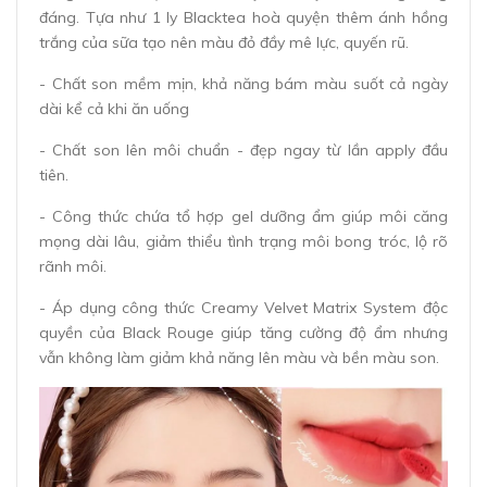
đáng. Tựa như 1 ly Blacktea hoà quyện thêm ánh hồng
trắng của sữa tạo nên màu đỏ đầy mê lực, quyến rũ.
- Chất son mềm mịn, khả năng bám màu suốt cả ngày
dài kể cả khi ăn uống
- Chất son lên môi chuẩn - đẹp ngay từ lần apply đầu
tiên.
- Công thức chứa tổ hợp gel dưỡng ẩm giúp môi căng
mọng dài lâu, giảm thiểu tình trạng môi bong tróc, lộ rõ
rãnh môi.
- Áp dụng công thức Creamy Velvet Matrix System độc
quyền của Black Rouge giúp tăng cường độ ẩm nhưng
vẫn không làm giảm khả năng lên màu và bền màu son.