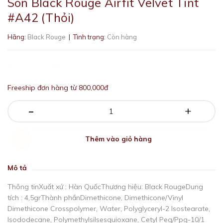
Son Black Rouge Airfit Velvet Tint
#A42 (Thỏi)
Hãng:
Black Rouge
| Tình trạng:
Còn hàng
180.000₫
Freeship đơn hàng từ 800,000đ
-
+
Thêm vào giỏ hàng
Mô tả
Thông tinXuất xứ : Hàn QuốcThương hiệu: Black RougeDung
tích : 4,5grThành phầnDimethicone, Dimethicone/Vinyl
Dimethicone Crosspolymer, Water, Polyglyceryl-2 Isostearate,
Isododecane, Polymethylsilsesquioxane, Cetyl Peg/Ppg-10/1