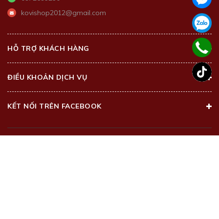
kovishop2012@gmail.com
HỖ TRỢ KHÁCH HÀNG
ĐIỀU KHOẢN DỊCH VỤ
KẾT NỐI TRÊN FACEBOOK
@2018 - Bản quyền thuộc về
Kovi Beauty Center
Cung cấp bởi
Sapo