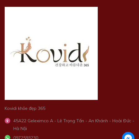
Kovidi khỏe đẹp 365
45A22 Geleximco A - Lê Trọng Tấn - An Khánh - Hoài Đức -
Hà Nội
0972593230