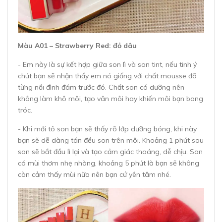
Màu A01 – Strawberry Red: đỏ dâu
- Em này là sự kết hợp giữa son lì và son tint, nếu tinh ý
chút bạn sẽ nhận thấy em nó giống với chất mousse đã
từng nổi đình đám trước đó. Chất son có dưỡng nên
không làm khô môi, tạo vân môi hay khiến môi bạn bong
tróc.
- Khi mới tô son bạn sẽ thấy rõ lớp dưỡng bóng, khi này
bạn sẽ dễ dàng tán đều son trên môi. Khoảng 1 phút sau
son sẽ bắt đầu lì lại và tạo cảm giác thoáng, dễ chịu. Son
có mùi thơm nhẹ nhàng, khoảng 5 phút là bạn sẽ không
còn cảm thấy mùi nữa nên bạn cứ yên tâm nhé.