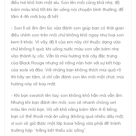
điều hơi khô hơn một xíu. Son lên môi cũng khá nhẹ, độ
bám màu khá tốt khi ăn uống nói chuyện bình thường, để
tầm 4-6h mới bay đi hết .
- Son lì sẽ ẩm ẩm lúc vừa đánh son giúp bạn có thời gian
điều chỉnh son trên môi chứ không khô ngay như loại son
kem lì khác. Vì vây, độ lì của em này chỉ thuộc dạng vừa
chứ không lì quá, khi uống nước màu son vẫn bám nhẹ
vào thành ly, cốc. Vẫn là mùi hương trái cây đặc trưng
của Black Rouge nhưng sẽ nồng nàn hơn với sự kết hợp
của xoài và đào. Với những bạn không thích mùi quá rõ
thì hãy an tâm, vì chỉ cần đánh son lên môi một chút, mùi
hương này sẽ bay mất.
- Khi bạn swatch lên tay, son không khô hẳn mà vẫn ẩm.
Nhưng khi bạn đánh lên môi, son sẽ nhanh chóng set
màu lên môi bạn. Và với khả năng bám tầm 4-6 tiếng,
bạn có thể thoải mái ăn uống (không quá nhiều dầu mỡ),
vì son sẽ giữ được một lớp base hồng vừa phải để tránh
trường hợp “trắng bệt thiếu sức sống”.