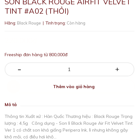
SON BLACK ROUGE AIRFIT VELVET
TINT #A02 (THỎI)
Hãng:
Black Rouge
| Tình trạng:
Còn hàng
220.000₫
Freeship đơn hàng từ 800,000đ
-
+
Thêm vào giỏ hàng
Mô tả
Thông tin Xuất xứ : Hàn Quốc Thương hiệu : Black Rouge Trọng
lượng : 4,5g Công dụng - Son lì Black Rouge Air Fit Velvet Tint
Ver 1 có chất son khá giống Peripera Ink, lì nhưng không gây
khô môi, có điều hơi khô...