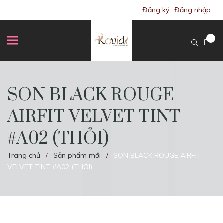
Đăng ký
Đăng nhập
SON BLACK ROUGE
AIRFIT VELVET TINT
#A02 (THỎI)
Trang chủ
Sản phẩm mới
SON BLACK ROUGE AIRFIT
/
/
VELVET TINT #A02 (THỎI)