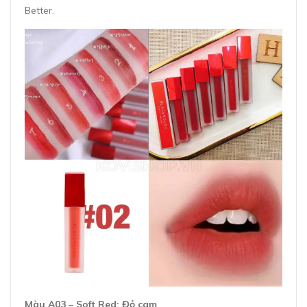
Better.
Màu A03 – Soft Red: Đỏ cam