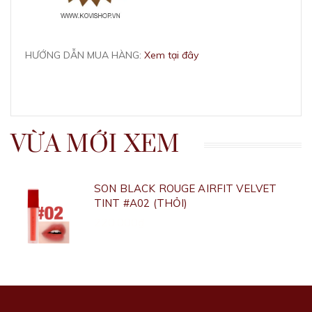
HƯỚNG DẪN MUA HÀNG:
Xem tại đây
VỪA MỚI XEM
SON BLACK ROUGE AIRFIT VELVET
TINT #A02 (THỎI)
220.000₫