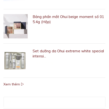
Bảng phấn mắt Ohui beige moment số 01
5.4g (Hộp)
550.000₫
Set dưỡng da Ohui extreme white special
intensi...
1.670.000₫
Xem thêm
Mô tả