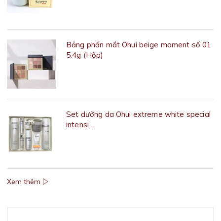
Bảng phấn mắt Ohui beige moment số 01
5.4g (Hộp)
550.000₫
Set dưỡng da Ohui extreme white special
intensi...
1.670.000₫
Xem thêm
Mô tả