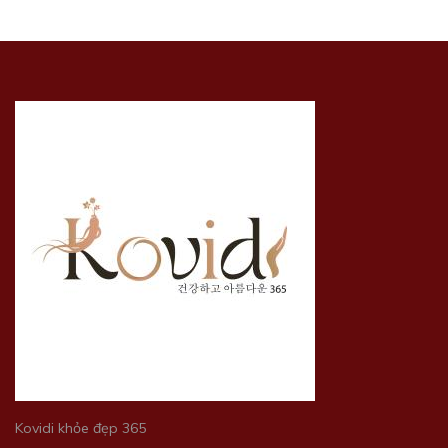
Kovidi khỏe đẹp 365