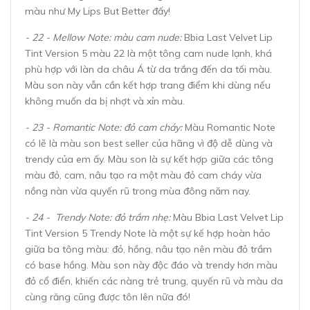
màu như My Lips But Better đấy!
- 22 - Mellow Note: màu cam nude:
Bbia Last Velvet Lip
Tint Version 5 màu 22 là một tông cam nude lạnh, khá
phù hợp với làn da châu Á từ da trắng đến da tối màu.
Màu son này vẫn cần kết hợp trang điểm khi dùng nếu
không muốn da bị nhợt và xỉn màu.
- 23 - Romantic Note: đỏ cam cháy:
Màu Romantic Note
có lẽ là màu son best seller của hãng vì độ dễ dùng và
trendy của em ấy. Màu son là sự kết hợp giữa các tông
màu đỏ, cam, nâu tạo ra một màu đỏ cam cháy vừa
nồng nàn vừa quyến rũ trong mùa đông năm nay.
- 24 - Trendy Note: đỏ trầm nhẹ:
Màu Bbia Last Velvet Lip
Tint Version 5 Trendy Note là một sự kế hợp hoàn hảo
giữa ba tông màu: đỏ, hồng, nâu tạo nên màu đỏ trầm
có base hồng. Màu son này độc đáo và trendy hơn màu
đỏ cổ điển, khiến các nàng trẻ trung, quyến rũ và màu da
cùng răng cũng được tôn lên nữa đó!