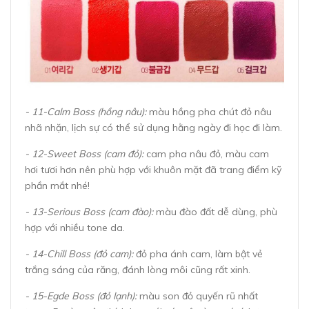
- 11-Calm Boss (hồng nâu):
màu hồng pha chút đỏ nâu
nhã nhặn, lịch sự có thể sử dụng hằng ngày đi học đi làm.
- 12-Sweet Boss (cam đỏ):
cam pha nâu đỏ, màu cam
hơi tươi hơn nên phù hợp với khuôn mặt đã trang điểm kỹ
phần mắt nhé!
- 13-Serious Boss (cam đào):
màu đào đất dễ dùng, phù
hợp với nhiều tone da.
- 14-Chill Boss (đỏ cam):
đỏ pha ánh cam, làm bật vẻ
trắng sáng của răng, đánh lòng môi cũng rất xinh.
- 15-Egde Boss (đỏ lạnh):
màu son đỏ quyến rũ nhất