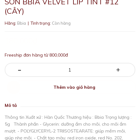
SON BBIA VELVET LIP TINT #12
(CÂY)
Hãng:
Bbia
| Tình trạng:
Còn hàng
180.000₫
Freeship đơn hàng từ 800,000đ
-
+
Thêm vào giỏ hàng
Mô tả
Thông tin Xuất xứ : Hàn Quốc Thương hiệu : Bbia Trọng lượng :
5g Thành phần - Glycerin: dưỡng ẩm cho môi, cho môi ẩm
mượt. - POLYGLYCERYL-2 TRIISOSTEARATE: giúp mềm môi,
giúp nhẹ môi. - Chất tạo màu: red iron oxide, red No. 202,