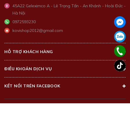
45A22 Geleximco A - Lê Trọng Tấn - An Khánh - Hoài Đức -
Hà Nội
0972593230
kovishop2012@gmail.com
HỖ TRỢ KHÁCH HÀNG
ĐIỀU KHOẢN DỊCH VỤ
KẾT NỐI TRÊN FACEBOOK
@2018 - Bản quyền thuộc về
Kovi Beauty Center
Cung cấp bởi
Sapo