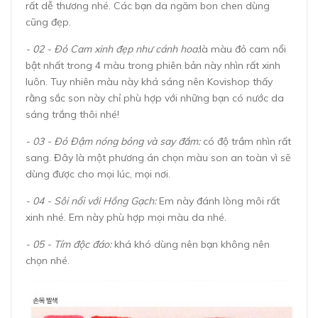
rất dễ thương nhé. Các bạn da ngăm bon chen dùng
cũng đẹp.
- 02 - Đỏ Cam xinh đẹp như cánh hoa:
là màu đỏ cam nổi
bật nhất trong 4 màu trong phiên bản này nhìn rất xinh
luôn. Tuy nhiên màu này khá sáng nên Kovishop thấy
rằng sắc son này chỉ phù hợp với những bạn có nước da
sáng trắng thôi nhé!
- 03 - Đỏ Đậm nóng bỏng và say đắm:
có độ trầm nhìn rất
sang. Đây là một phương án chọn màu son an toàn vì sẽ
dùng được cho mọi lúc, mọi nơi.
- 04 - Sôi nổi với Hồng Gạch:
Em này đánh lòng môi rất
xinh nhé. Em này phù hợp mọi màu da nhé.
- 05 - Tím độc đáo:
khá khó dùng nên bạn không nên
chọn nhé.