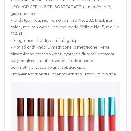
- Glycerin: dưỡng ẩm cho môi, cho môi ẩm mượt.
- POLYGLYCERYL-2 TRIISOSTEARATE: giúp mềm môi,
giúp nhẹ môi.
- Chất tạo màu: red iron oxide, red No. 202, black iron
oxide, red iron oxide, red iron oxide, Yellow No. 5, red No.
104 (1).
- Fragrance: chất tạo mùi tổng hợp.
- Một số chất khác: Dimethicone, dimethicone / vinyl
dimethicone crosspolymer, synthetic fluorofluorescent,
butylen glycol, purified water, isododecane,
polymethylsilsesquioxane, sebacic acid,
Propylenecarbonate, phenoxyethanol, titanium dioxide,…