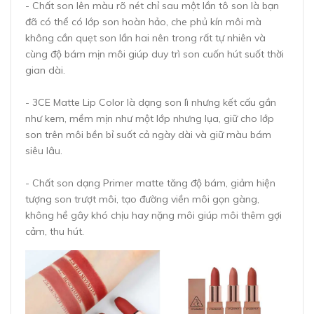
- Chất son lên màu rõ nét chỉ sau một lần tô son là bạn
đã có thể có lớp son hoàn hảo, che phủ kín môi mà
không cần quẹt son lần hai nên trong rất tự nhiên và
cùng độ bám mịn môi giúp duy trì son cuốn hút suốt thời
gian dài.
- 3CE Matte Lip Color là dạng son lì nhưng kết cấu gần
như kem, mềm mịn như một lớp nhưng lụa, giữ cho lớp
son trên môi bền bỉ suốt cả ngày dài và giữ màu bám
siêu lâu.
- Chất son dạng Primer matte tăng độ bám, giảm hiện
tượng son trượt môi, tạo đường viền môi gọn gàng,
không hề gây khó chịu hay nặng môi giúp môi thêm gợi
cảm, thu hút.