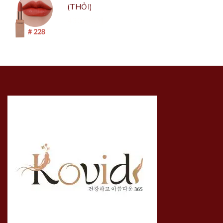
(THỎI)
430.000₫