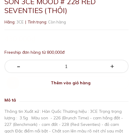
SON 3CE MOOD # 228 RED
SEVENTIES (THỎI)
Hãng:
3CE
| Tình trạng:
Còn hàng
430.000₫
Freeship đơn hàng từ 800,000đ
-
+
Thêm vào giỏ hàng
Mô tả
Thông tin Xuất xứ : Hàn Quốc Thương hiệu : 3CE Trọng trọng
lượng : 3.5g Màu son - 226 (Brunch Time) - cam hồng đất -
227 (Benchmark) - cam đất - 228 (Red Seventies) - đỏ cam
gạch Đặc điểm nổi bật - Chất son lên màu rõ nét chỉ sau một