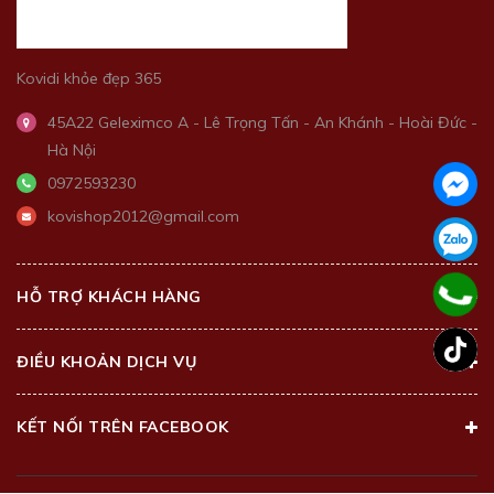
Kovidi khỏe đẹp 365
45A22 Geleximco A - Lê Trọng Tấn - An Khánh - Hoài Đức -
Hà Nội
0972593230
kovishop2012@gmail.com
HỖ TRỢ KHÁCH HÀNG
ĐIỀU KHOẢN DỊCH VỤ
KẾT NỐI TRÊN FACEBOOK