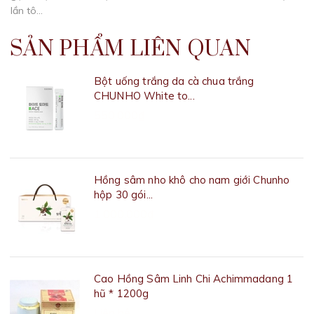
lần tô...
SẢN PHẨM LIÊN QUAN
Bột uống trắng da cà chua trắng
CHUNHO White to...
550.000₫
Hồng sâm nho khô cho nam giới Chunho
hộp 30 gói...
1.000.000₫
Cao Hồng Sâm Linh Chi Achimmadang 1
hũ * 1200g
Liên hệ