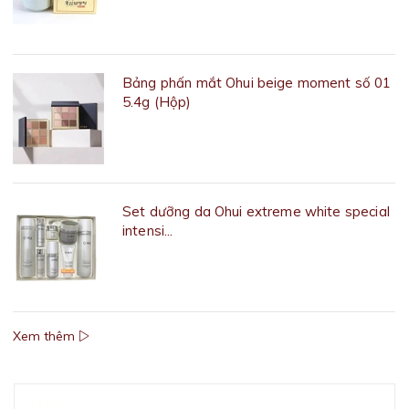
Bảng phấn mắt Ohui beige moment số 01
5.4g (Hộp)
550.000₫
Set dưỡng da Ohui extreme white special
intensi...
1.670.000₫
Xem thêm
Mô tả