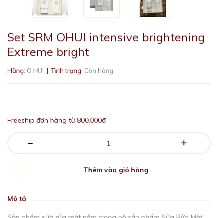
Set SRM OHUI intensive brightening
Extreme bright
Hãng:
O HUI
| Tình trạng:
Còn hàng
592.000₫
Freeship đơn hàng từ 800,000đ
-
+
Thêm vào giỏ hàng
Mô tả
Sản phẩm sữa rửa mặt nằm trong bộ sản phẩm Sữa Rửa Mặt