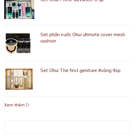
9.800.001₫
Set phấn nước Ohui ultmate cover mesh
cushion
Liên hệ
Set Ohui The first geniture #vàng 9sp
Liên hệ
Xem thêm
Mô tả