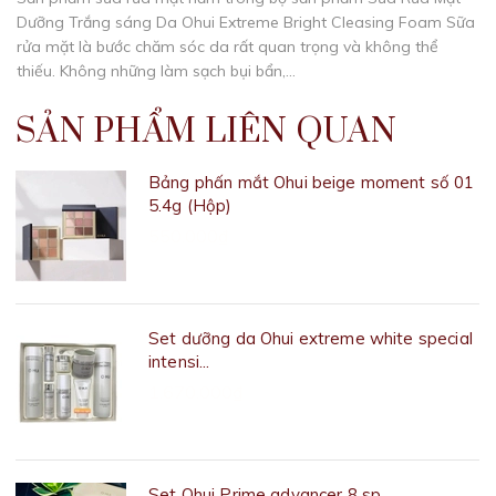
Dưỡng Trắng sáng Da Ohui Extreme Bright Cleasing Foam Sữa
rửa mặt là bước chăm sóc da rất quan trọng và không thể
thiếu. Không những làm sạch bụi bẩn,...
SẢN PHẨM LIÊN QUAN
Bảng phấn mắt Ohui beige moment số 01
5.4g (Hộp)
550.000₫
Set dưỡng da Ohui extreme white special
intensi...
1.670.000₫
Set Ohui Prime advancer 8 sp