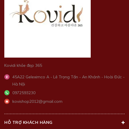
Kovidi khỏe đẹp 365
45A22 Geleximco A - Lê Trọng Tấn - An Khánh - Hoài Đức -
Hà Nội
0972593230
kovishop2012@gmail.com
HỖ TRỢ KHÁCH HÀNG