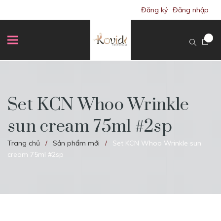
Đăng ký
Đăng nhập
Set KCN Whoo Wrinkle
sun cream 75ml #2sp
Trang chủ
Sản phẩm mới
Set KCN Whoo Wrinkle sun
/
/
cream 75ml #2sp