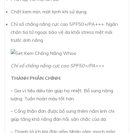
Chất kem mịn, mát lạnh khi sử dụng.
Chỉ số chống nắng cực cao SPF50+/PA+++. Ngăn
chặn tia tử ngoại, bảo vệ da khỏi stress mệt mỏi
trước ánh nắng.
Chỉ số chống nắng cực cao SPF50+/PA+++
THÀNH PHẦN CHÍNH:
– Gia vị tiêu diêu tán giúp hạ nhiệt. Bổ sung năng
lượng. Tuần hoàn máu tốt hơn.
– Cống thần đơn được bổ sung thêm nấm linh chi
giúp tăng khả năng đàn hồi, săn chắc của da.
– Thanh tà ích khí đơn gồm Nhân sâm, mạch môn