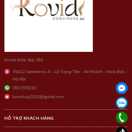
Kovidi khỏe đẹp 365
45A22 Geleximco A - Lê Trọng Tấn - An Khánh - Hoài Đức -
Hà Nội
0972593230
kovishop2012@gmail.com
HỖ TRỢ KHÁCH HÀNG