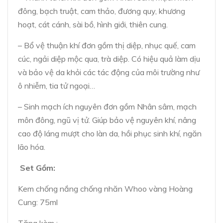
đông, bạch truật, cam thảo, đương quy, khương
hoạt, cát cánh, sài bồ, hình giới, thiên cung.
– Bổ vệ thuận khí đơn gồm thị diệp, nhục quế, cam
cúc, ngải diệp mộc qua, trà diệp. Có hiệu quả làm dịu
và bảo vệ da khỏi các tác động của môi trường như
ô nhiễm, tia tử ngoại…
– Sinh mạch ích nguyên đơn gồm Nhân sâm, mạch
môn đông, ngũ vị tử. Giúp bảo vệ nguyên khí, nâng
cao độ láng mượt cho làn da, hồi phục sinh khí, ngăn
lão hóa.
Set Gồm:
Kem chống nắng chống nhăn Whoo vàng Hoàng
Cung: 75ml
Tặng kèm :