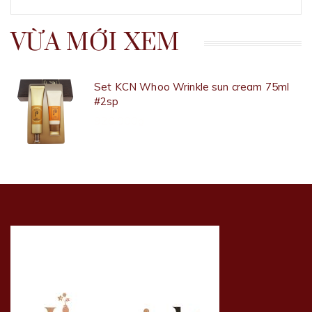
VỪA MỚI XEM
Set KCN Whoo Wrinkle sun cream 75ml
#2sp
920.000₫