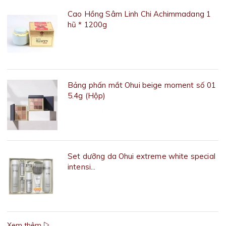
Cao Hồng Sâm Linh Chi Achimmadang 1
hũ * 1200g
Liên hệ
Bảng phấn mắt Ohui beige moment số 01
5.4g (Hộp)
550.000₫
Set dưỡng da Ohui extreme white special
intensi...
1.670.000₫
Xem thêm