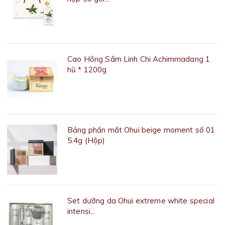
1.000.000₫
Cao Hồng Sâm Linh Chi Achimmadang 1
hũ * 1200g
Liên hệ
Bảng phấn mắt Ohui beige moment số 01
5.4g (Hộp)
550.000₫
Set dưỡng da Ohui extreme white special
intensi...