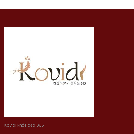
Kovidi khỏe đẹp 365