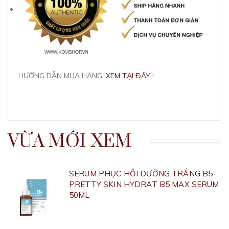
HƯỚNG DẪN MUA HÀNG:
XEM TẠI ĐÂY
!
VỪA MỚI XEM
SERUM PHỤC HỒI DƯỠNG TRẮNG B5
PRETTY SKIN HYDRAT B5 MAX SERUM
50ML
380.000₫