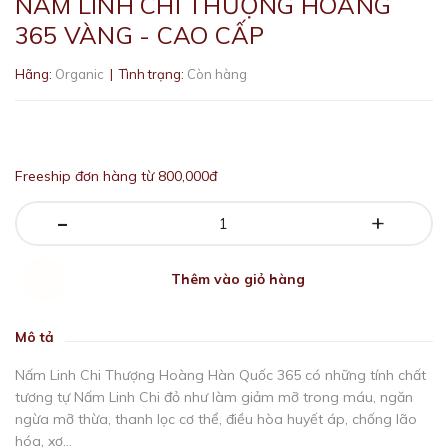
NẤM LINH CHI THƯỢNG HOÀNG
365 VÀNG - CAO CẤP
Hãng:
Organic
| Tình trạng:
Còn hàng
2.720.000₫
Freeship đơn hàng từ 800,000đ
-
+
Thêm vào giỏ hàng
Mô tả
Nấm Linh Chi Thượng Hoàng Hàn Quốc 365 có những tính chất
tương tự Nấm Linh Chi đỏ như làm giảm mỡ trong máu, ngăn
ngừa mỡ thừa, thanh lọc cơ thể, điều hòa huyết áp, chống lão
hóa, xơ...