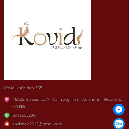
Kovidi khỏe đẹp 365
45A22 Geleximco A - Lê Trọng Tấn - An Khánh - Hoài Đức -
Hà Nội
0972593230
kovishop2012@gmail.com