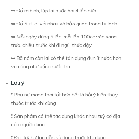
➥ Đổ ra bình, lặp lại bước hai 4 lần nữa.
➥ Đổ 5 lít lại với nhau và bảo quản trong tủ lạnh.
➥ Mỗi ngày dùng 5 lần, mỗi lần 100cc vào sáng,
trưa, chiều, trước khi đi ngủ, thức dậy.
➥ Bã nấm còn lại có thể tận dụng đun ít nước hơn
và uống như uống nước trà.
Lưu ý:
❗ Phụ nữ mang thai tốt hơn hết là hỏi ý kiến thầy
thuốc trước khi dùng.
❗ Sản phẩm có thể tác dụng khác nhau tuỳ cơ địa
của người dùng.
❗ Đọc kỹ hướng dẫn sử dụng trước khi dùng.