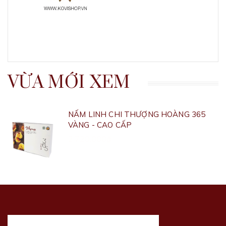
VỪA MỚI XEM
NẤM LINH CHI THƯỢNG HOÀNG 365
VÀNG - CAO CẤP
2.720.000₫