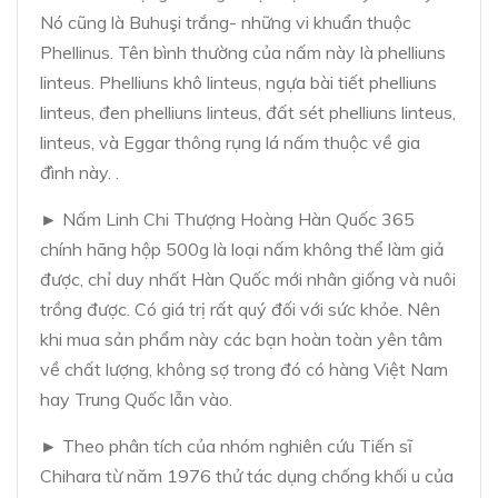
Nó cũng là Buhuşi trắng- những vi khuẩn thuộc
Phellinus. Tên bình thường của nấm này là phelliuns
linteus. Phelliuns khô linteus, ngựa bài tiết phelliuns
linteus, đen phelliuns linteus, đất sét phelliuns linteus,
linteus, và Eggar thông rụng lá nấm thuộc về gia
đình này. .
► Nấm Linh Chi Thượng Hoàng Hàn Quốc 365
chính hãng hộp 500g là loại nấm không thể làm giả
được, chỉ duy nhất Hàn Quốc mới nhân giống và nuôi
trồng được. Có giá trị rất quý đối với sức khỏe. Nên
khi mua sản phẩm này các bạn hoàn toàn yên tâm
về chất lượng, không sợ trong đó có hàng Việt Nam
hay Trung Quốc lẫn vào.
► Theo phân tích của nhóm nghiên cứu Tiến sĩ
Chihara từ năm 1976 thử tác dụng chống khối u của