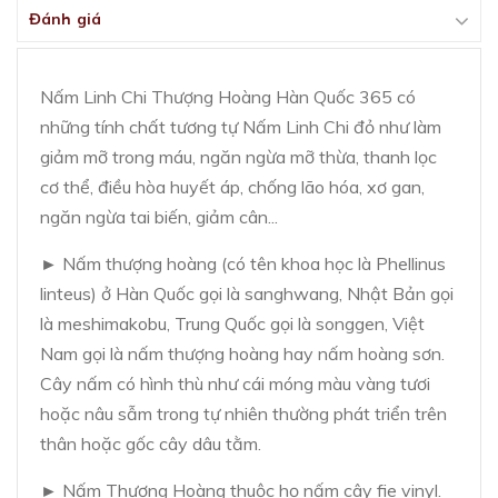
Đánh giá
Nấm Linh Chi Thượng Hoàng Hàn Quốc 365 có
những tính chất tương tự Nấm Linh Chi đỏ như làm
giảm mỡ trong máu, ngăn ngừa mỡ thừa, thanh lọc
cơ thể, điều hòa huyết áp, chống lão hóa, xơ gan,
ngăn ngừa tai biến, giảm cân...
► Nấm thượng hoàng (có tên khoa học là Phellinus
linteus) ở Hàn Quốc gọi là sanghwang, Nhật Bản gọi
là meshimakobu, Trung Quốc gọi là songgen, Việt
Nam gọi là nấm thượng hoàng hay nấm hoàng sơn.
Cây nấm có hình thù như cái móng màu vàng tươi
hoặc nâu sẫm trong tự nhiên thường phát triển trên
thân hoặc gốc cây dâu tằm.
► Nấm Thượng Hoàng thuộc họ nấm cây fie vinyl.