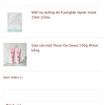
Mặt nạ dưỡng da Kyunglab repair mask
25ml (10mi...
150.000₫
Sữa rửa mặt Rose De Seoul 150g #Hoa
hồng
255.000₫
Xem thêm
Mô tả