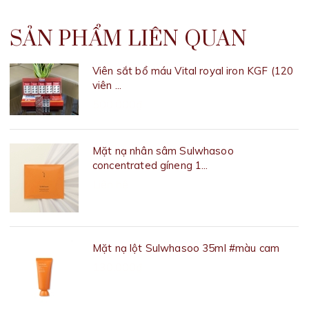
SẢN PHẨM LIÊN QUAN
Viên sắt bổ máu Vital royal iron KGF (120
viên ...
500.000₫
Mặt nạ nhân sâm Sulwhasoo
concentrated gíneng 1...
Liên hệ
Mặt nạ lột Sulwhasoo 35ml #màu cam
130.000₫