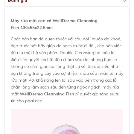
Đánh giá
Máy rửa mặt con cá WellDerma Cleansing
Fish 130x55x22.5mm
Chắc hẳn bạn đã quen thuộc với câu nói “muốn da khoẻ,
đẹp trước hết hãy giúp da sạch trước đi đã”, cho nên việc
đầu tư một bộ sản phẩm Double Cleansing bài bản là
điều tiên quyết khi bắt đầu chăm sóc da, nhưng bạn sẽ
không có cảm giác hài lòng thật sự về lâu dài, nếu như
bạn không trông cậy vào sự nhiệm màu của nhân tố máy
rửa mặt! Với khả năng len lõi sâu vào bên trong các lỗ
chân lông làm sạch sâu đến từng ngóc ngách, máy rửa
mặt
WellDerma Cleansing Fish
bí quyết gia tăng sự tự
tin cho phái đẹp.