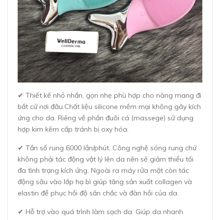
✔ Thiết kế nhỏ nhắn, gọn nhẹ phù hợp cho nàng mang đi
bất cứ nơi đâu.Chất liệu silicone mềm mại không gây kích
ứng cho da. Riêng về phần đuôi cá (massege) sử dụng
hợp kim kẽm cấp tránh bị oxy hóa.
✔ Tần số rung 6000 lần/phút. Công nghệ sóng rung chứ
không phải tác động vật lý lên da nên sẽ giảm thiểu tối
đa tình trạng kích ứng. Ngoài ra máy rửa mặt còn tác
động sâu vào lớp hạ bì giúp tăng sản xuất collagen và
elastin để phục hồi độ săn chắc và đàn hồi của da.
✔ Hỗ trợ vào quá trình làm sạch da: Giúp da nhanh