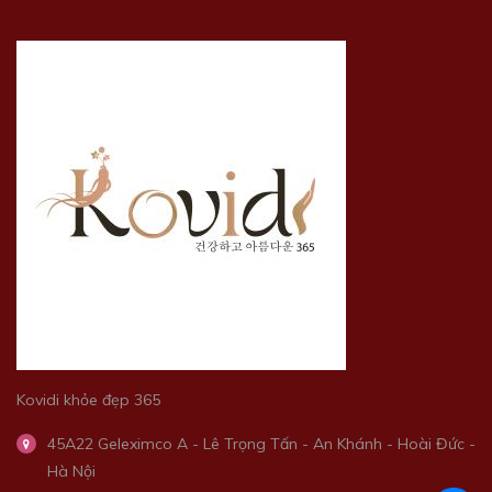
Kovidi khỏe đẹp 365
45A22 Geleximco A - Lê Trọng Tấn - An Khánh - Hoài Đức -
Hà Nội