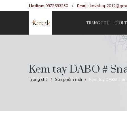
Hotline:
0972593230
/
Email:
kovishop2012@gma
TRANG CHỦ
GIỚI 
Kem tay DABO # Sna
Trang chủ
Sản phẩm mới
Kem tay DABO # Sna
/
/