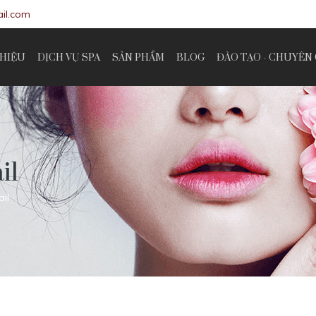
il.com
THIỆU
DỊCH VỤ SPA
SẢN PHẨM
BLOG
ĐÀO TẠO - CHUYÊN 
il
il