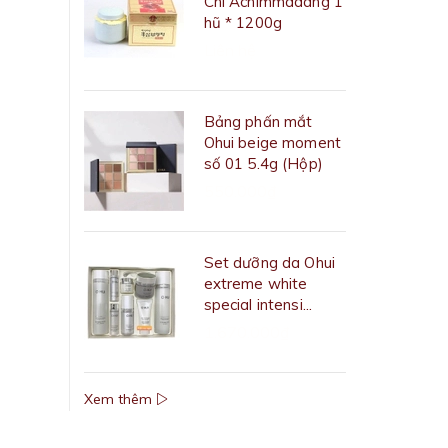
Chi Achimmadang 1
hũ * 1200g
Liên hệ
Bảng phấn mắt
Ohui beige moment
số 01 5.4g (Hộp)
550.000₫
Set dưỡng da Ohui
extreme white
special intensi...
1.670.000₫
Xem thêm