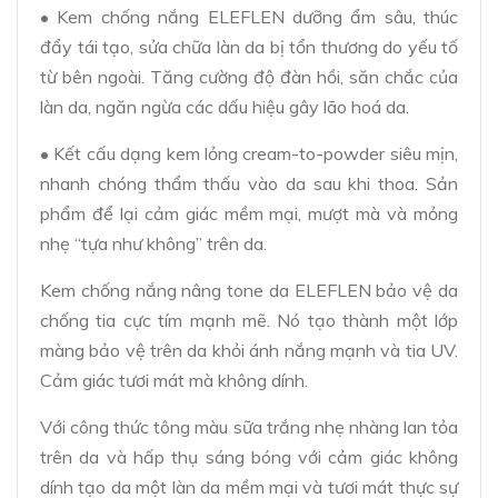
• Kem chống nắng ELEFLEN dưỡng ẩm sâu, thúc
đẩy tái tạo, sửa chữa làn da bị tổn thương do yếu tố
từ bên ngoài. Tăng cường độ đàn hồi, săn chắc của
làn da, ngăn ngừa các dấu hiệu gây lão hoá da.
• Kết cấu dạng kem lỏng cream-to-powder siêu mịn,
nhanh chóng thẩm thấu vào da sau khi thoa. Sản
phẩm để lại cảm giác mềm mại, mượt mà và mỏng
nhẹ “tựa như không” trên da.
Kem chống nắng nâng tone da ELEFLEN bảo vệ da
chống tia cực tím mạnh mẽ. Nó tạo thành một lớp
màng bảo vệ trên da khỏi ánh nắng mạnh và tia UV.
Cảm giác tươi mát mà không dính.
Với công thức tông màu sữa trắng nhẹ nhàng lan tỏa
trên da và hấp thụ sáng bóng với cảm giác không
dính tạo da một làn da mềm mại và tươi mát thực sự