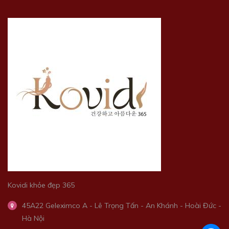
Kovidi khỏe đẹp 365
45A22 Geleximco A - Lê Trọng Tấn - An Khánh - Hoài Đức -
Hà Nội