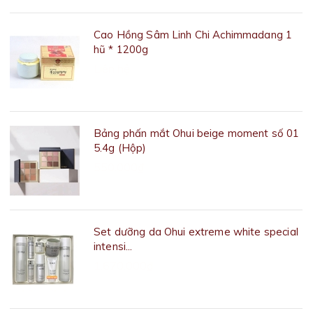
Cao Hồng Sâm Linh Chi Achimmadang 1
hũ * 1200g
Liên hệ
Bảng phấn mắt Ohui beige moment số 01
5.4g (Hộp)
550.000₫
Set dưỡng da Ohui extreme white special
intensi...
1.670.000₫