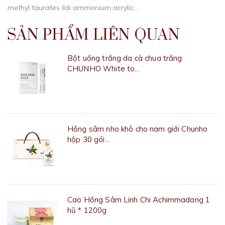
methyl taurates ildi ammonium acrylic...
SẢN PHẨM LIÊN QUAN
Bột uống trắng da cà chua trắng
CHUNHO White to...
550.000₫
Hồng sâm nho khô cho nam giới Chunho
hộp 30 gói...
1.000.000₫
Cao Hồng Sâm Linh Chi Achimmadang 1
hũ * 1200g
Liên hệ