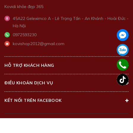
Kovidi khỏe đẹp 365
45A22 Geleximco A - Lê Trọng Tấn - An Khánh - Hoài Đức -
Hà Nội
0972593230
kovishop2012@gmail.com
HỖ TRỢ KHÁCH HÀNG
ĐIỀU KHOẢN DỊCH VỤ
KẾT NỐI TRÊN FACEBOOK
@2018 - Bản quyền thuộc về
Kovi Beauty Center