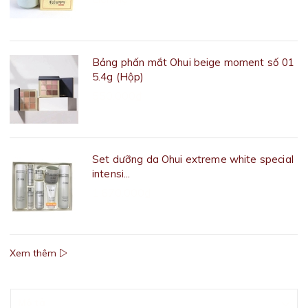
Bảng phấn mắt Ohui beige moment số 01
5.4g (Hộp)
550.000₫
Set dưỡng da Ohui extreme white special
intensi...
1.670.000₫
Xem thêm
Mô tả