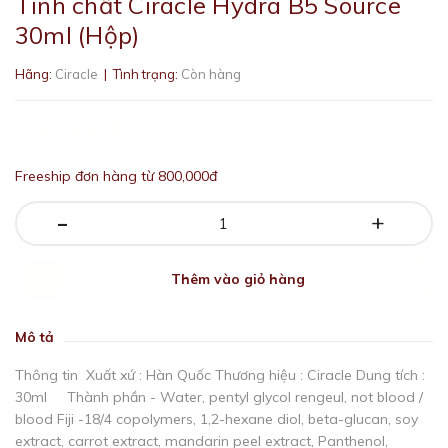
Tinh chất Ciracle Hydra B5 Source
30ml (Hộp)
Hãng:
Ciracle
| Tình trạng:
Còn hàng
290.000₫
Freeship đơn hàng từ 800,000đ
-
+
Thêm vào giỏ hàng
Mô tả
Thông tin Xuất xứ : Hàn Quốc Thương hiệu : Ciracle Dung tích :
30ml Thành phần - Water, pentyl glycol rengeul, not blood /
blood Fiji -18/4 copolymers, 1,2-hexane diol, beta-glucan, soy
extract, carrot extract, mandarin peel extract, Panthenol,