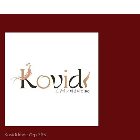
Kovidi khỏe đẹp 365