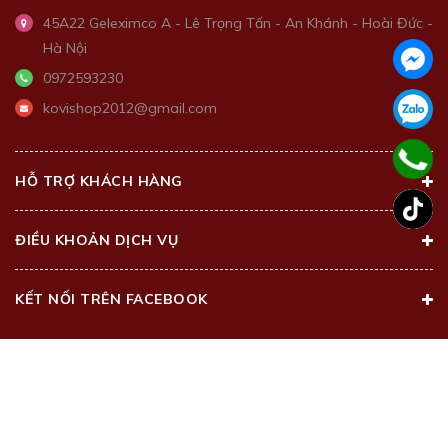
45A22 Geleximco A - Lê Trọng Tấn - An Khánh - Hoài Đức -
Hà Nội
0972593230
kovishop2012@gmail.com
HỖ TRỢ KHÁCH HÀNG
ĐIỀU KHOẢN DỊCH VỤ
KẾT NỐI TRÊN FACEBOOK
@2018 - Bản quyền thuộc về
Kovi Beauty Center
Cung cấp bởi
Sapo