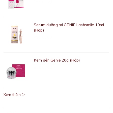
665.000₫
Serum dưỡng mi GENIE Lashsmile 10ml
(Hộp)
490.000₫
Kem sên Genie 20g (Hộp)
950.000₫
Xem thêm
Mô tả