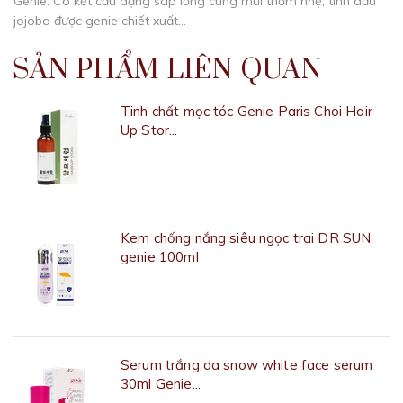
Genie. Có kết cấu dạng sáp lỏng cùng mùi thơm nhẹ, tinh dầu
jojoba được genie chiết xuất...
SẢN PHẨM LIÊN QUAN
Tinh chất mọc tóc Genie Paris Choi Hair
Up Stor...
650.000₫
Kem chống nắng siêu ngọc trai DR SUN
genie 100ml
590.000₫
Serum trắng da snow white face serum
30ml Genie...