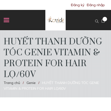
Đăng ký
Đăng nhập
HUYẾT THANH DƯỠNG
TÓC GENIE VITAMIN &
PROTEIN FOR HAIR
LỌ/60V
Trang chủ
Genie
HUYẾT THANH DƯỠNG TÓC GENIE
/
/
VITAMIN & PROTEIN FOR HAIR LỌ/60V