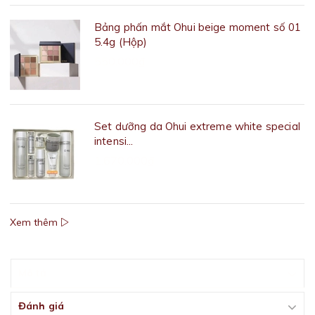
Bảng phấn mắt Ohui beige moment số 01
5.4g (Hộp)
550.000₫
Set dưỡng da Ohui extreme white special
intensi...
1.670.000₫
Xem thêm
Mô tả
Đánh giá