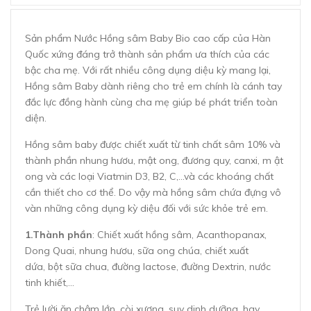
Sản phẩm Nước Hồng sâm Baby Bio cao cấp của Hàn
Quốc xứng đáng trở thành sản phẩm ưa thích của các
bậc cha mẹ. Với rất nhiều công dụng diệu kỳ mang lại,
Hồng sâm Baby dành riêng cho trẻ em chính là cánh tay
đắc lực đồng hành cùng cha mẹ giúp bé phát triển toàn
diện.
Hồng sâm baby được chiết xuất từ tinh chất sâm 10% và
thành phần nhung hươu, mật ong, đương quy, canxi, m ật
ong và các loại Viatmin D3, B2, C,…và các khoáng chất
cần thiết cho cơ thể. Do vậy mà hồng sâm chứa đựng vô
vàn những công dụng kỳ diệu đối với sức khỏe trẻ em.
1.Thành phần
: Chiết xuất hồng sâm, Acanthopanax,
Dong Quai, nhung hươu, sữa ong chúa, chiết xuất
dứa, bột sữa chua, đường lactose, đường Dextrin, nước
tinh khiết,...
Trẻ lười ăn chậm lớn, còi xương, suy dinh dưỡng, hay