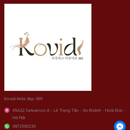
Kovidi khỏe đẹp 365
45A22 Geleximco A - Lê Trọng Tấn - An Khánh - Hoài Đức -
Hà Nội
0972593230