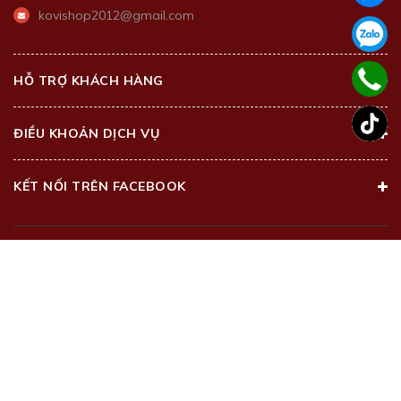
kovishop2012@gmail.com
HỖ TRỢ KHÁCH HÀNG
ĐIỀU KHOẢN DỊCH VỤ
KẾT NỐI TRÊN FACEBOOK
@2018 - Bản quyền thuộc về
Kovi Beauty Center
Cung cấp bởi
Sapo