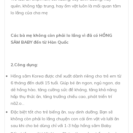
quên, không tập trung, hay ốm vặt luôn là mối quan tâm
lo lắng của cha mẹ
Các bà mẹ không còn phải lo lắng vì đã có HỒNG
SÂM BABY đến từ Hàn Quốc
2.Công dụng:
Hồng sâm Korea được chế xuất dành riêng cho trẻ em từ
6 tháng đến dưới 15 tuổi. Giúp bé ăn ngon, ngủ ngon, da
dẻ hồng hào, tăng cường sức đề kháng, tăng khả năng
hấp thụ thức ăn, tăng trưởng chiều cao, phát triển trí
nã2.o…
Đặc biệt tốt cho trẻ biếng ăn, suy dinh dưỡng. Bạn sẽ
không còn phải lo lắng chuyện con cái ốm vặt và lười ăn
sau khi cho bé dùng chỉ với 1-3 hộp hồng sâm Baby.