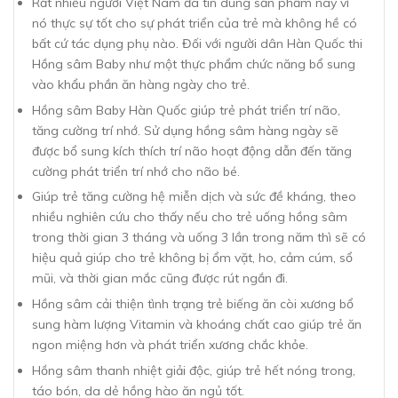
Rất nhiều người Việt Nam đã tin dùng sản phẩm này vì
nó thực sự tốt cho sự phát triển của trẻ mà không hề có
bất cứ tác dụng phụ nào. Đối với người dân Hàn Quốc thi
Hồng sâm Baby như một thực phẩm chức năng bổ sung
vào khẩu phần ăn hàng ngày cho trẻ.
Hồng sâm Baby Hàn Quốc giúp trẻ phát triển trí não,
tăng cường trí nhớ. Sử dụng hồng sâm hàng ngày sẽ
được bổ sung kích thích trí não hoạt động dẫn đến tăng
cường phát triển trí nhớ cho não bé.
Giúp trẻ tăng cường hệ miễn dịch và sức đề kháng, theo
nhiều nghiên cứu cho thấy nếu cho trẻ uống hồng sâm
trong thời gian 3 tháng và uống 3 lần trong năm thì sẽ có
hiệu quả giúp cho trẻ không bị ổm vặt, ho, cảm cúm, sổ
mũi, và thời gian mắc cũng được rút ngắn đi.
Hồng sâm cải thiện tình trạng trẻ biếng ăn còi xương bổ
sung hàm lượng Vitamin và khoáng chất cao giúp trẻ ăn
ngon miệng hơn và phát triển xương chắc khỏe.
Hồng sâm thanh nhiệt giải độc, giúp trẻ hết nóng trong,
táo bón, da dẻ hồng hào ăn ngủ tốt.