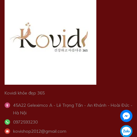
Kovidi khỏe đẹp 365
45A22 Geleximco A - Lê Trọng Tấn - An Khánh - Hoài Đức -
Hà Nội
0972593230
kovishop2012@gmail.com