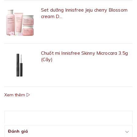
Set dưỡng Innisfree Jeju cherry Blossom
cream D...
770.000₫
Chuốt mi Innisfree Skinny Microcara 3.5g
(Cây)
170.000₫
Xem thêm
Mô tả
Đánh giá