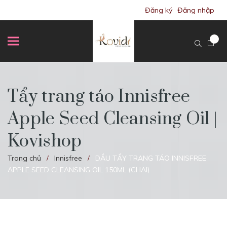
Đăng ký
Đăng nhập
Tẩy trang táo Innisfree
Apple Seed Cleansing Oil |
Kovishop
Trang chủ
Innisfree
DẦU TẨY TRANG TÁO INNISFREE
/
/
APPLE SEED CLEANSING OIL 150ML (CHAI)