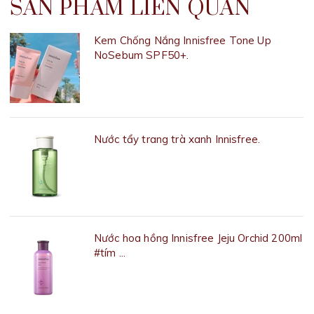
SẢN PHẨM LIÊN QUAN
Kem Chống Nắng Innisfree Tone Up
NoSebum SPF50+.
282.000₫
Nước tẩy trang trà xanh Innisfree.
252.000₫
Nước hoa hồng Innisfree Jeju Orchid 200ml
#tím ...
320.000₫