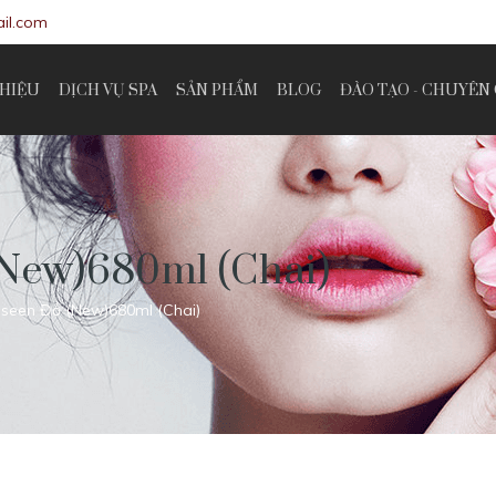
il.com
THIỆU
DỊCH VỤ SPA
SẢN PHẨM
BLOG
ĐÀO TẠO - CHUYÊN 
(New)680ml (Chai)
iseen Đỏ (New)680ml (Chai)