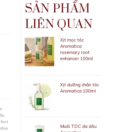
SẢN PHẨM
LIÊN QUAN
Xịt mọc tóc
Aromatica
rosemary root
enhancer 100ml
364.542₫
Xịt dưỡng chân tóc
Aromatica 100ml
441.760₫
en
ầu
fect
Muối TDC da dầu
Mise