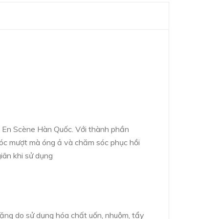
e En Scène Hàn Quốc. Với thành phần
i tóc mượt mà óng ả và chăm sóc phục hồi
iãn khi sử dụng
nặng do sử dụng hóa chất uốn, nhuộm, tẩy