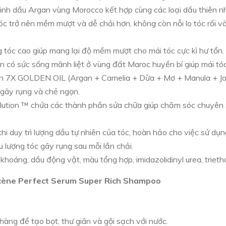
tinh dầu Argan vùng Morocco kết hợp cùng các loại dầu thiên nhi
Tóc trở nên mềm mượt và dễ chải hơn, không còn nỗi lo tóc rối v
tóc cao giúp mang lại độ mềm mượt cho mái tóc cực kì hư tổn.
an có sức sống mãnh liệt ở vùng đất Maroc huyền bí giúp mái t
iên 7X GOLDEN OIL (Argan + Camelia + Dừa + Mơ + Manula + Jo
 gãy rụng và chẻ ngọn.
olution ™ chứa các thành phần sửa chữa giúp chăm sóc chuyên 
khi duy trì lượng dầu tự nhiên của tóc, hoàn hảo cho việc sử dụ
u lượng tóc gãy rụng sau mỗi lần chải.
hoáng, dầu động vật, màu tổng hợp, imidazolidinyl urea, trieth
 Scène Perfect Serum Super Rich Shampoo
hàng để tạo bọt, thư giãn và gội sạch với nước.