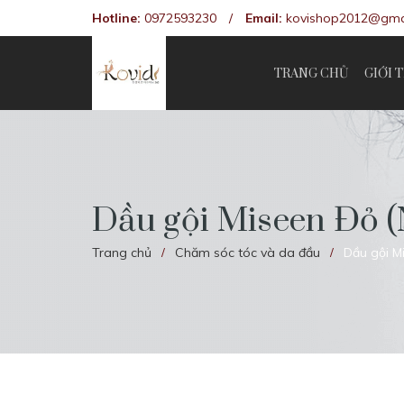
Hotline:
0972593230
/
Email:
kovishop2012@gma
TRANG CHỦ
GIỚI 
Dầu gội Miseen Đỏ 
Trang chủ
Chăm sóc tóc và da đầu
Dầu gội M
/
/