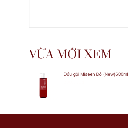
VỪA MỚI XEM
Dầu gội Miseen Đỏ (New)680ml 
230.000₫