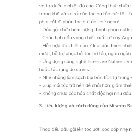
và tạo kiểu ở nhiệt độ cao. Công thức chứa 
trạng khô và xơ rối của tóc hư tổn cực tốt. 
phải cắt đi phần tóc hư tổn, chẻ ngọn!
- Dầu gội chứa hàm lượng thành phần dưỡng 
- Chứa tinh dầu vàng chiết xuất từ cây Arg
- Hỗn hợp đặc biệt của 7 loại dầu thiên nh
mượt, hỗ trợ phục hồi tóc hư tổn, ngăn ngừa
- Ứng dụng công nghệ Intensive Nutrient S
hoặc tóc rụng do stress.
- Nhẹ nhàng làm sạch bụi bẩn tích tụ trong 
- Giúp mái tóc trở nên dễ chải hơn, giảm thiể
- Không chứa các hóa chất độc hại như dầu k
3. Liều lượng và cách dùng của Miseen
Thoa đều dầu gội lên tóc ướt, xoa bóp nhẹ n