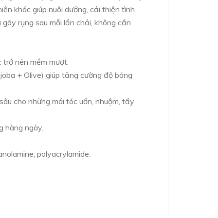
ên khác giúp nuôi dưỡng, cải thiện tình
à gãy rụng sau mỗi lần chải, không cần
óc trở nên mềm mượt.
joba + Olive) giúp tăng cường độ bóng
sâu cho những mái tóc uốn, nhuộm, tẩy
ng hàng ngày.
anolamine, polyacrylamide.