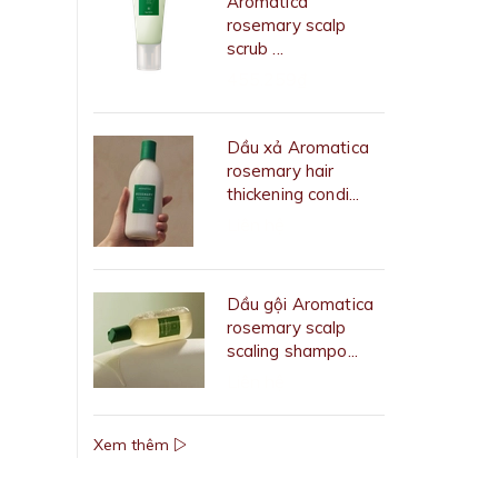
Aromatica
rosemary scalp
scrub ...
455.259₫
Dầu xả Aromatica
rosemary hair
thickening condi...
Liên hệ
Dầu gội Aromatica
rosemary scalp
scaling shampo...
Liên hệ
Xem thêm