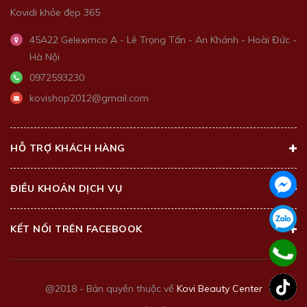
Kovidi khỏe đẹp 365
45A22 Geleximco A - Lê Trọng Tấn - An Khánh - Hoài Đức -
Hà Nội
0972593230
kovishop2012@gmail.com
HỖ TRỢ KHÁCH HÀNG
ĐIỀU KHOẢN DỊCH VỤ
KẾT NỐI TRÊN FACEBOOK
@2018 - Bản quyền thuộc về
Kovi Beauty Center