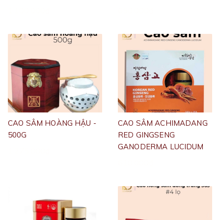
1.100.000₫
650.000₫
CAO SÂM HOÀNG HẬU -
CAO SÂM ACHIMADANG
500G
RED GINGSENG
GANODERMA LUCIDUM
1.275.000₫
610.000₫