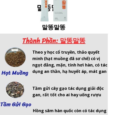
말똥말똥
말똥말똥
Thành Phần: 말똥말똥
Theo y học cổ truyền, thảo quyết
minh (hạt muồng đã sơ chế) có vị
ngọt đắng, mặn, tính hơi hàn, có tác
Hạt Muồng
dụng an thần, hạ huyết áp, mát gan
Tầm gửi cây gạo tác dụng giải độc
gan, rất tốt cho ai hay uống rượu
Tầm Gửi Gạo
Hồng sâm hàn quốc còn có tác dụng